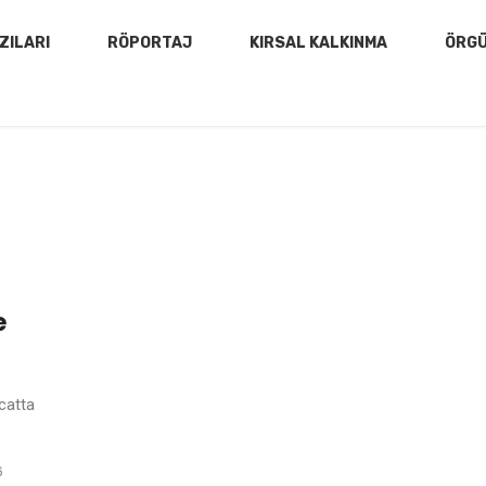
ZILARI
RÖPORTAJ
KIRSAL KALKINMA
ÖRG
e
catta
6