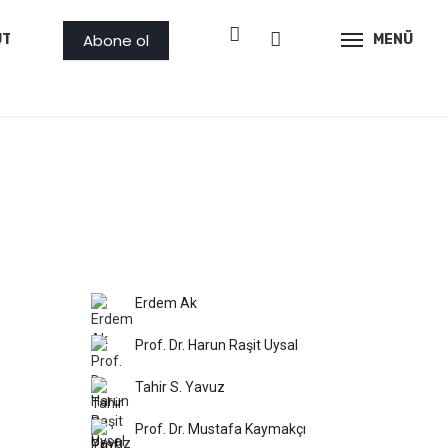
Abone ol
ÜTLER
PROJE
AMBAR
GÖRSEL
MENÜ
İLAN
Erdem Ak
Prof. Dr. Harun Raşit Uysal
Tahir S. Yavuz
Prof. Dr. Mustafa Kaymakçı