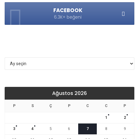
FACEBOOK
6.3K+ beğeni
Arşivler
Ağustos 2026
P
S
Ç
P
C
C
P
1
2
3
4
5
6
7
8
9