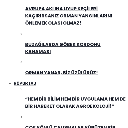
AVRUPA AKLINA UYUP KEÇILERI
KAÇIRIRSANIZ ORMAN YANGINLARINI
ÖNLEMEK OLASI OLMAZ!
BUZAĞILARDA GÖBEK KORDONU
KANAMASI
ORMAN YANAR, BIZ ÜZÜLÜRÜZ!
RÖPORTAJ
“HEM BIR BILIM HEM BIR UYGULAMA HEM DE
BIR HAREKET OLARAK AGROEKOLOJI!”
ÇOK YÖNLÜ ÇALIŞMALAR YÜRÜTEN BIR