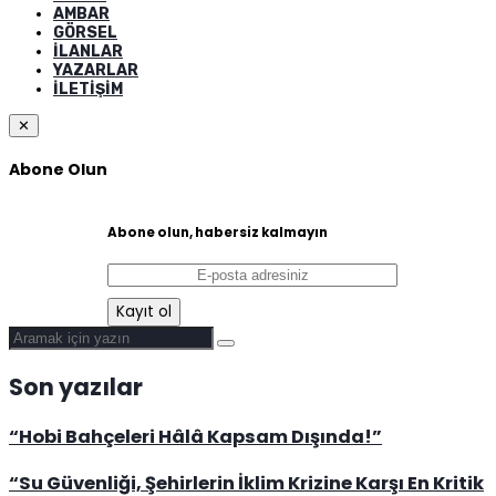
AMBAR
GÖRSEL
İLANLAR
YAZARLAR
İLETIŞIM
✕
Abone Olun
Abone olun, habersiz kalmayın
Son yazılar
“Hobi Bahçeleri Hâlâ Kapsam Dışında!”
“Su Güvenliği, Şehirlerin İklim Krizine Karşı En Kritik