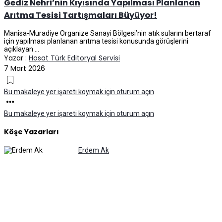
Gediz Nehri’nin Kıyısında Yapılması Planlanan
Arıtma Tesisi Tartışmaları Büyüyor!
Manisa-Muradiye Organize Sanayi Bölgesi’nin atık sularını bertaraf
için yapılması planlanan arıtma tesisi konusunda görüşlerini
açıklayan ...
Yazar :
Hasat Türk Editoryal Servisi
7 Mart 2026
Bu makaleye yer işareti koymak için oturum açın
Bu makaleye yer işareti koymak için oturum açın
Köşe Yazarları
Erdem Ak