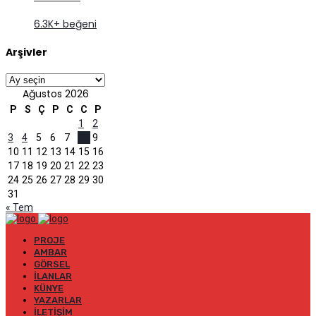
6.3K+ beğeni
Arşivler
Arşivler
Ağustos 2026
P
S
Ç
P
C
C
P
1
2
3
4
5
6
7
8
9
10
11
12
13
14
15
16
17
18
19
20
21
22
23
24
25
26
27
28
29
30
31
« Tem
PROJE
AMBAR
GÖRSEL
İLANLAR
KÜNYE
YAZARLAR
İLETIŞIM