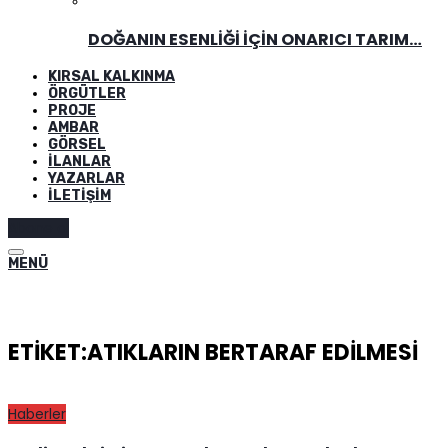
DOĞANIN ESENLIĞI İÇIN ONARICI TARIM…
KIRSAL KALKINMA
ÖRGÜTLER
PROJE
AMBAR
GÖRSEL
İLANLAR
YAZARLAR
İLETIŞIM
Abone ol
MENÜ
ETIKET:ATIKLARIN BERTARAF EDILMESI
Haberler