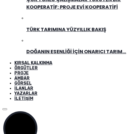
KOOPERATIF: PROJE EVI KOOPERATIFI
TÜRK TARIMINA YÜZYILLIK BAKIŞ
DOĞANIN ESENLIĞI İÇIN ONARICI TARIM…
KIRSAL KALKINMA
ÖRGÜTLER
PROJE
AMBAR
GÖRSEL
İLANLAR
YAZARLAR
İLETIŞIM