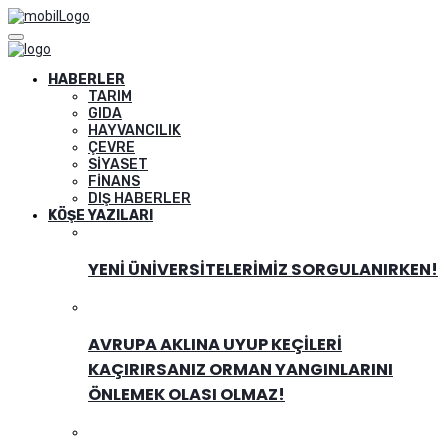
HABERLER
TARIM
GIDA
HAYVANCILIK
ÇEVRE
SIYASET
FINANS
DIŞ HABERLER
KÖŞE YAZILARI
YENI ÜNIVERSITELERIMIZ SORGULANIRKEN!
AVRUPA AKLINA UYUP KEÇILERI
KAÇIRIRSANIZ ORMAN YANGINLARINI
ÖNLEMEK OLASI OLMAZ!