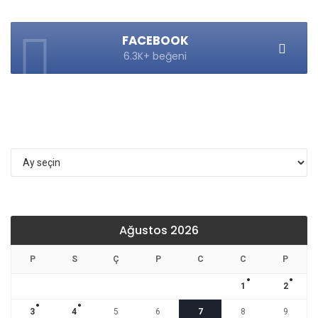
FACEBOOK
6.3K+ beğeni
Arşivler
Ağustos 2026
P
S
Ç
P
C
C
P
1
2
3
4
5
6
7
8
9