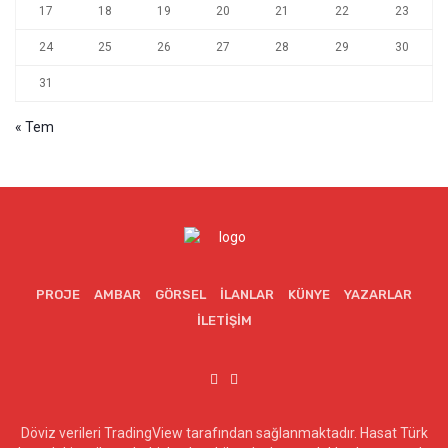
17
18
19
20
21
22
23
24
25
26
27
28
29
30
31
« Tem
PROJE
AMBAR
GÖRSEL
İLANLAR
KÜNYE
YAZARLAR
İLETIŞIM
Döviz verileri TradingView tarafından sağlanmaktadır. Hasat Türk