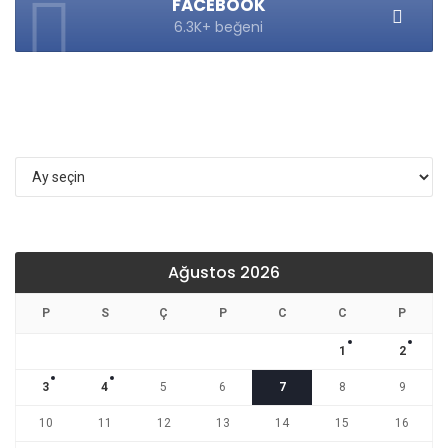
FACEBOOK
6.3K+ beğeni
Arşivler
Ağustos 2026
P
S
Ç
P
C
C
P
1
2
3
4
5
6
7
8
9
10
11
12
13
14
15
16