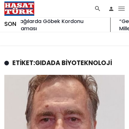
Buzağılarda Göbek Kordonu
“Gen
SON
Kanaması
Mill
ETIKET:GIDADA BIYOTEKNOLOJI