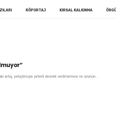
ZILARI
RÖPORTAJ
KIRSAL KALKINMA
ÖRG
Olmuyor”
i artış, yetiştiriciye yeterli destek verilmemesi ve ürünün ...