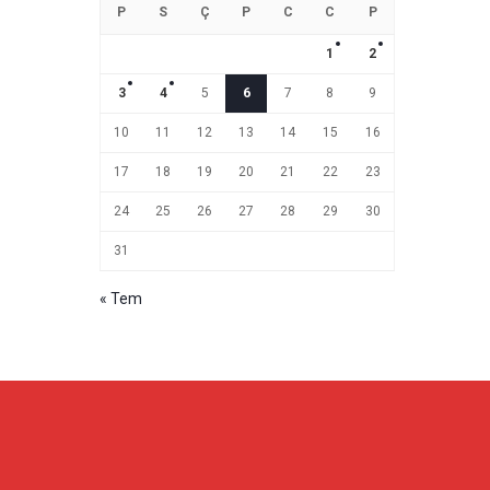
P
S
Ç
P
C
C
P
1
2
3
4
5
6
7
8
9
10
11
12
13
14
15
16
17
18
19
20
21
22
23
24
25
26
27
28
29
30
31
« Tem