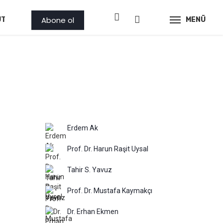
Abone ol
ÜTLER
PROJE
AMBAR
GÖRSEL
MENÜ
İLAN
Erdem Ak
Prof. Dr. Harun Raşit Uysal
Tahir S. Yavuz
Prof. Dr. Mustafa Kaymakçı
Dr. Erhan Ekmen