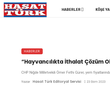
HABERLER
KÖŞE YA
HABERLER
“Hayvancılıkta İthalat Çözüm 
CHP Niğde Milletvekili Ömer Fethi Gürer, yem fiyatlarındak
Hasat Türk Editoryal Servisi
Yazar :
23 Ekim 2023