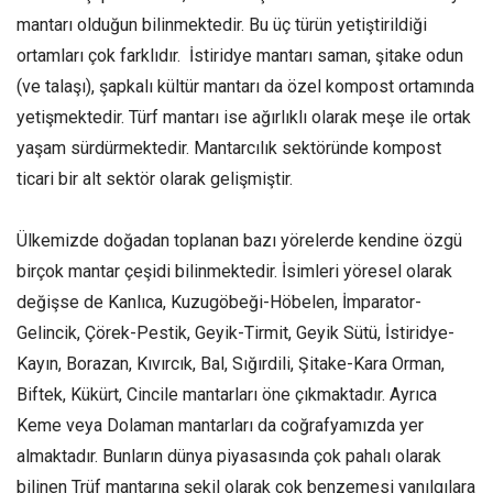
mantarı olduğun bilinmektedir. Bu üç türün yetiştirildiği
ortamları çok farklıdır. İstiridye mantarı saman, şitake odun
(ve talaşı), şapkalı kültür mantarı da özel kompost ortamında
yetişmektedir. Türf mantarı ise ağırlıklı olarak meşe ile ortak
yaşam sürdürmektedir. Mantarcılık sektöründe kompost
ticari bir alt sektör olarak gelişmiştir.
Ülkemizde doğadan toplanan bazı yörelerde kendine özgü
birçok mantar çeşidi bilinmektedir. İsimleri yöresel olarak
değişse de Kanlıca, Kuzugöbeği-Höbelen, İmparator-
Gelincik, Çörek-Pestik, Geyik-Tirmit, Geyik Sütü, İstiridye-
Kayın, Borazan, Kıvırcık, Bal, Sığırdili, Şitake-Kara Orman,
Biftek, Kükürt, Cincile mantarları öne çıkmaktadır. Ayrıca
Keme veya Dolaman mantarları da coğrafyamızda yer
almaktadır. Bunların dünya piyasasında çok pahalı olarak
bilinen Trüf mantarına şekil olarak çok benzemesi yanılgılara