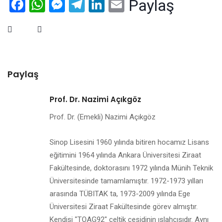
Facebook
WhatsApp
Messenger
Telegram
LinkedIn
Email
Paylaş
Paylaş
Prof. Dr. Nazimi Açıkgöz
Prof. Dr. (Emekli) Nazimi Açıkgöz
Sinop Lisesini 1960 yılında bitiren hocamız Lisans
eğitimini 1964 yılında Ankara Üniversitesi Ziraat
Fakültesinde, doktorasını 1972 yılında Münih Teknik
Üniversitesinde tamamlamıştır. 1972-1973 yılları
arasında TÜBITAK ta, 1973-2009 yılında Ege
Üniversitesi Ziraat Fakültesinde görev almıştır.
Kendisi "TOAG92" çeltik çeşidinin ıslahçısıdır. Aynı