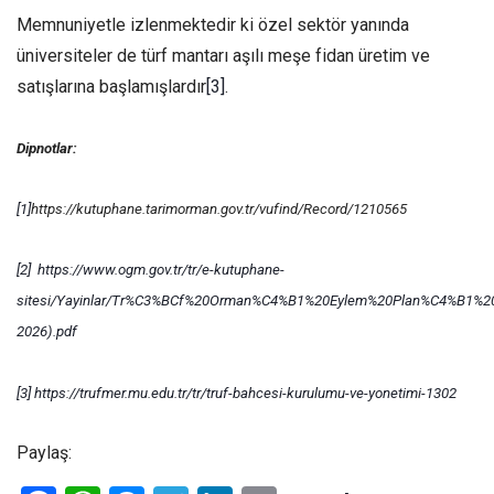
Memnuniyetle izlenmektedir ki özel sektör yanında
üniversiteler de türf mantarı aşılı meşe fidan üretim ve
satışlarına başlamışlardır
[3]
.
Dipnotlar:
[1]
https://kutuphane.tarimorman.gov.tr/vufind/Record/1210565
[2]
https://www.ogm.gov.tr/tr/e-kutuphane-
sitesi/Yayinlar/Tr%C3%BCf%20Orman%C4%B1%20Eylem%20Plan%C4%B1%20
2026).pdf
[3]
https://trufmer.mu.edu.tr/tr/truf-bahcesi-kurulumu-ve-yonetimi-1302
Paylaş: