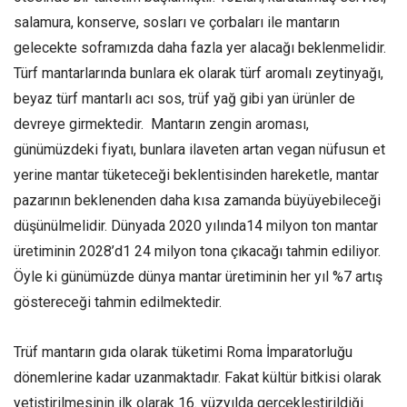
salamura, konserve, sosları ve çorbaları ile mantarın
gelecekte soframızda daha fazla yer alacağı beklenmelidir.
Türf mantarlarında bunlara ek olarak türf aromalı zeytinyağı,
beyaz türf mantarlı acı sos, trüf yağ gibi yan ürünler de
devreye girmektedir. Mantarın zengin aroması,
günümüzdeki fiyatı, bunlara ilaveten artan vegan nüfusun et
yerine mantar tüketeceği beklentisinden hareketle, mantar
pazarının beklenenden daha kısa zamanda büyüyebileceği
düşünülmelidir. Dünyada 2020 yılında14 milyon ton mantar
üretiminin 2028’d1 24 milyon tona çıkacağı tahmin ediliyor.
Öyle ki günümüzde dünya mantar üretiminin her yıl %7 artış
göstereceği tahmin edilmektedir.
Trüf mantarın gıda olarak tüketimi Roma İmparatorluğu
dönemlerine kadar uzanmaktadır. Fakat kültür bitkisi olarak
yetiştirilmesinin ilk olarak 16. yüzyılda gerçekleştirildiği