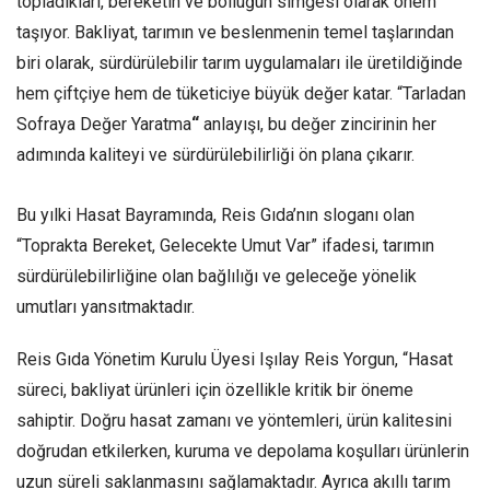
topladıkları, bereketin ve bolluğun simgesi olarak önem
taşıyor. Bakliyat, tarımın ve beslenmenin temel taşlarından
biri olarak, sürdürülebilir tarım uygulamaları ile üretildiğinde
hem çiftçiye hem de tüketiciye büyük değer katar. “Tarladan
Sofraya Değer Yaratma
“
anlayışı, bu değer zincirinin her
adımında kaliteyi ve sürdürülebilirliği ön plana çıkarır.
Bu yılki Hasat Bayramında, Reis Gıda’nın sloganı olan
“Toprakta Bereket, Gelecekte Umut Var” ifadesi, tarımın
sürdürülebilirliğine olan bağlılığı ve geleceğe yönelik
umutları yansıtmaktadır.
Reis Gıda Yönetim Kurulu Üyesi Işılay Reis Yorgun, “Hasat
süreci, bakliyat ürünleri için özellikle kritik bir öneme
sahiptir. Doğru hasat zamanı ve yöntemleri, ürün kalitesini
doğrudan etkilerken, kuruma ve depolama koşulları ürünlerin
uzun süreli saklanmasını sağlamaktadır. Ayrıca akıllı tarım