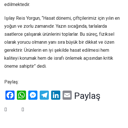
edilmektedir.
Işılay Reis Yorgun, “Hasat dönemi, çiftçilerimiz için yılın en
yoğun ve zorlu zamanıdır. Yazın sıcağında, tarlalarda
saatlerce çalışarak ürünlerini toplarlar. Bu süreç, fiziksel
olarak yorucu olmanın yanı sıra büyük bir dikkat ve özen
gerektirir. Ürünlerin en iyi şekilde hasat edilmesi hem
kaliteyi korumak hem de israfı önlemek açısından kritik
öneme sahiptir” dedi.
Paylaş:
Facebook
WhatsApp
Messenger
Telegram
LinkedIn
Email
Paylaş