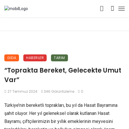
GIDA
HABERLER
TARIM
“Toprakta Bereket, Gelecekte Umut
Var”
27 Temmuz 2024
346 Görüntüleme
0
Türkiye’nin bereketli toprakları, bu yıl da Hasat Bayramına
şahit oluyor. Her yıl geleneksel olarak kutlanan Hasat
Bayramı, çiftçilerimizin bir yıllık emeklerinin meyvesini