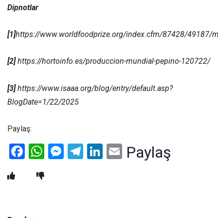
Dipnotlar
[1]
https://www.worldfoodprize.org/index.cfm/87428/49187/m
[2]
https://hortoinfo.es/produccion-mundial-pepino-120722/
[3]
https://www.isaaa.org/blog/entry/default.asp?
BlogDate=1/22/2025
Paylaş:
Facebook
WhatsApp
Messenger
Telegram
LinkedIn
Email
Paylaş