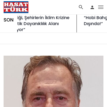
iği, Şehirlerin İklim Krizine
“Hobi Bahçeleri
SON
ritik Dayanıklılık Alanı
Dışında!”
liyor”