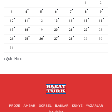
1
2
3
4
5
6
7
8
9
10
11
12
13
14
15
16
17
18
19
20
21
22
23
24
25
26
27
28
29
30
31
« Şub
Nis »
PROJE
AMBAR
GÖRSEL
İLANLAR
KÜNYE
YAZARLAR
İLETIŞIM