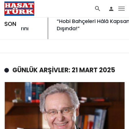
çileri
“Hobi Bahçeleri Hâlâ Kapsam
SON
ngınlarını
Dışında!”
!
GÜNLÜK ARŞIVLER: 21 MART 2025