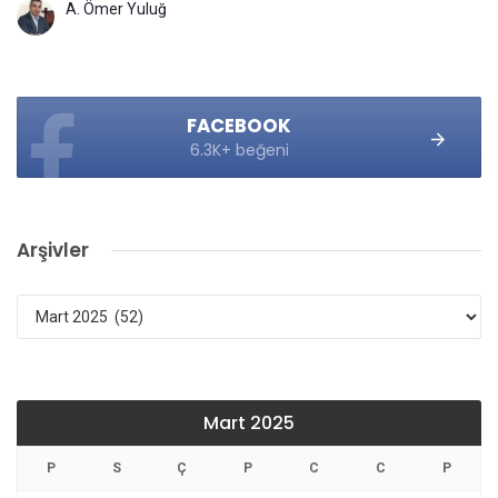
A. Ömer Yuluğ
FACEBOOK
6.3K+ beğeni
Arşivler
Arşivler
Mart 2025
P
S
Ç
P
C
C
P