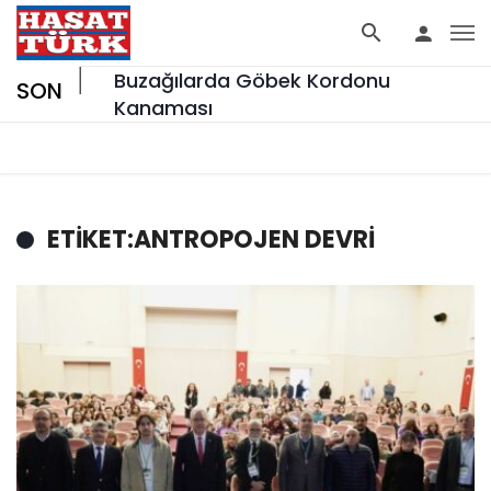
küş!”
Buzağılarda Göbek Kordonu
SON
Kanaması
ETIKET:ANTROPOJEN DEVRI