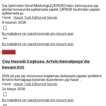
Çay İşletmeleri Genel Müdürlüğü(ÇAYKUR)’nden, kamuoyuna çay
alımları konusunda açıklamada yapıldı. ÇAYKUR tarafından yapılan
açıklamada şu ...
Yazar :
Hasat Türk Editoryal Servisi
9 Haziran 2026
Bu makaleye yer işareti koymak için oturum açın
Bu makaleye yer işareti koymak için oturum açın
Haberler
Çay Hasadı Coşkusu, Artvin Kemalpaşa’da
Devam Etti
2026 yılı yaş çay sezonunun başlaması dolayısıyla yapılan şenliklere
Artvin’in Kemalpaşa ilçesinde düzenlenen çay hasat ...
Yazar :
Hasat Türk Editoryal Servisi
24 Mayıs 2026
Bu makaleye yer işareti koymak için oturum açın