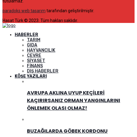
tutulamaz.
paradoks web tasarım
tarafından geliştirilmiştir.
Hasat Türk © 2023. Tüm hakları saklıdır.
HABERLER
TARIM
GIDA
HAYVANCILIK
ÇEVRE
SIYASET
FINANS
DIŞ HABERLER
KÖŞE YAZILARI
AVRUPA AKLINA UYUP KEÇILERI
KAÇIRIRSANIZ ORMAN YANGINLARINI
ÖNLEMEK OLASI OLMAZ!
BUZAĞILARDA GÖBEK KORDONU