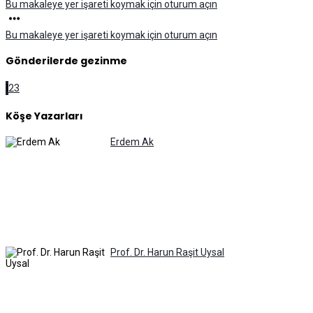
Bu makaleye yer işareti koymak için oturum açın
Bu makaleye yer işareti koymak için oturum açın
Gönderilerde gezinme
1
2
3
Köşe Yazarları
Erdem Ak
Prof. Dr. Harun Raşit Uysal