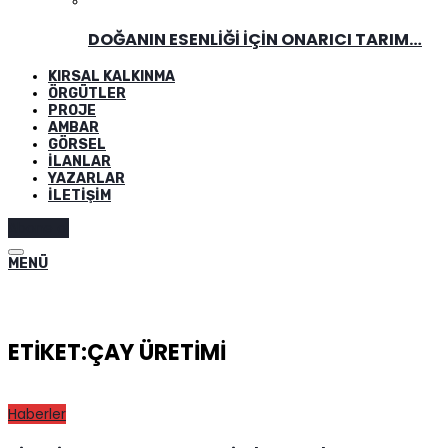
DOĞANIN ESENLIĞI İÇIN ONARICI TARIM…
KIRSAL KALKINMA
ÖRGÜTLER
PROJE
AMBAR
GÖRSEL
İLANLAR
YAZARLAR
İLETIŞIM
Abone ol
MENÜ
ETIKET:ÇAY ÜRETIMI
Haberler