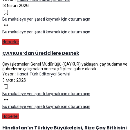
13 Nisan 2026
Bu makaleye yer işareti koymak için oturum açın
Bu makaleye yer işareti koymak için oturum açın
Haberler
ÇAYKUR’dan Üreticilere Destek
Çay İşletmeleri Genel Müdürlüğü (ÇAYKUR) yaklaşan, çay budama ve
gübreleme çalışmaları öncesi çiftçilere gübre olarak ...
Yazar :
Hasat Türk Editoryal Servisi
3 Mart 2026
Bu makaleye yer işareti koymak için oturum açın
Bu makaleye yer işareti koymak için oturum açın
Haberler
Hindistan’ın Türkiye Büyükelçisi, Rize Çay Bitkisini