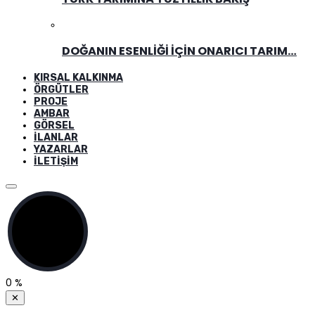
DOĞANIN ESENLIĞI İÇIN ONARICI TARIM…
KIRSAL KALKINMA
ÖRGÜTLER
PROJE
AMBAR
GÖRSEL
İLANLAR
YAZARLAR
İLETIŞIM
0
%
✕