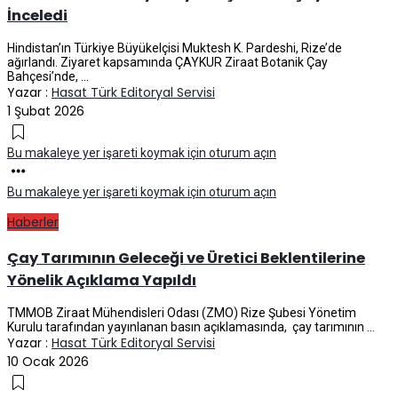
İnceledi
Hindistan’ın Türkiye Büyükelçisi Muktesh K. Pardeshi, Rize’de
ağırlandı. Ziyaret kapsamında ÇAYKUR Ziraat Botanik Çay
Bahçesi’nde, ...
Yazar :
Hasat Türk Editoryal Servisi
1 Şubat 2026
Bu makaleye yer işareti koymak için oturum açın
Bu makaleye yer işareti koymak için oturum açın
Haberler
Çay Tarımının Geleceği ve Üretici Beklentilerine
Yönelik Açıklama Yapıldı
TMMOB Ziraat Mühendisleri Odası (ZMO) Rize Şubesi Yönetim
Kurulu tarafından yayınlanan basın açıklamasında, çay tarımının ...
Yazar :
Hasat Türk Editoryal Servisi
10 Ocak 2026