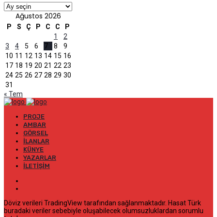
Arşivler
Ağustos 2026
P
S
Ç
P
C
C
P
1
2
3
4
5
6
7
8
9
10
11
12
13
14
15
16
17
18
19
20
21
22
23
24
25
26
27
28
29
30
31
« Tem
PROJE
AMBAR
GÖRSEL
İLANLAR
KÜNYE
YAZARLAR
İLETIŞIM
Döviz verileri TradingView tarafından sağlanmaktadır. Hasat Türk
buradaki veriler sebebiyle oluşabilecek olumsuzluklardan sorumlu