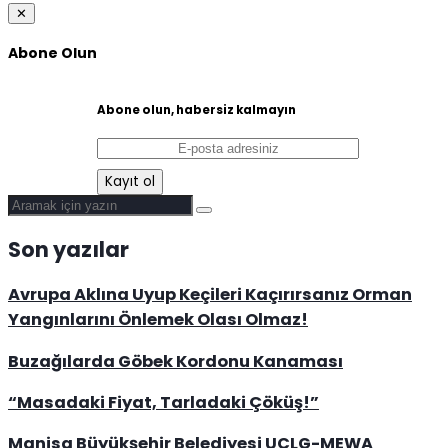
✕
Abone Olun
Abone olun, habersiz kalmayın
Son yazılar
Avrupa Aklına Uyup Keçileri Kaçırırsanız Orman
Yangınlarını Önlemek Olası Olmaz!
Buzağılarda Göbek Kordonu Kanaması
“Masadaki Fiyat, Tarladaki Çöküş!”
Manisa Büyükşehir Belediyesi UCLG-MEWA