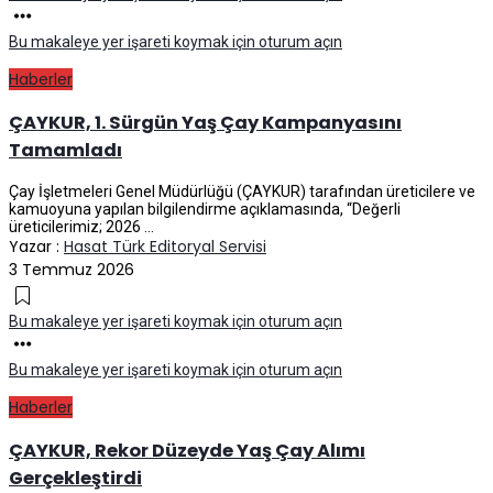
Bu makaleye yer işareti koymak için oturum açın
Haberler
ÇAYKUR, 1. Sürgün Yaş Çay Kampanyasını
Tamamladı
Çay İşletmeleri Genel Müdürlüğü (ÇAYKUR) tarafından üreticilere ve
kamuoyuna yapılan bilgilendirme açıklamasında, “Değerli
üreticilerimiz; 2026 ...
Yazar :
Hasat Türk Editoryal Servisi
3 Temmuz 2026
Bu makaleye yer işareti koymak için oturum açın
Bu makaleye yer işareti koymak için oturum açın
Haberler
ÇAYKUR, Rekor Düzeyde Yaş Çay Alımı
Gerçekleştirdi