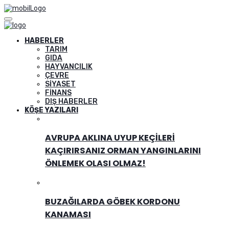
HABERLER
TARIM
GIDA
HAYVANCILIK
ÇEVRE
SIYASET
FINANS
DIŞ HABERLER
KÖŞE YAZILARI
AVRUPA AKLINA UYUP KEÇILERI
KAÇIRIRSANIZ ORMAN YANGINLARINI
ÖNLEMEK OLASI OLMAZ!
BUZAĞILARDA GÖBEK KORDONU
KANAMASI