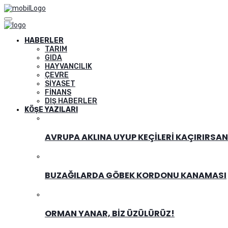
HABERLER
TARIM
GIDA
HAYVANCILIK
ÇEVRE
SIYASET
FINANS
DIŞ HABERLER
KÖŞE YAZILARI
AVRUPA AKLINA UYUP KEÇILERI KAÇIRIRSA
BUZAĞILARDA GÖBEK KORDONU KANAMASI
ORMAN YANAR, BIZ ÜZÜLÜRÜZ!