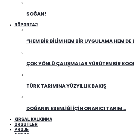
SOĞAN!
RÖPORTAJ
“HEM BIR BILIM HEM BIR UYGULAMA HEM DE
ÇOK YÖNLÜ ÇALIŞMALAR YÜRÜTEN BIR KOOPE
TÜRK TARIMINA YÜZYILLIK BAKIŞ
DOĞANIN ESENLIĞI İÇIN ONARICI TARIM…
KIRSAL KALKINMA
ÖRGÜTLER
PROJE