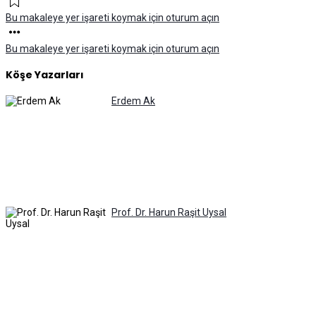
Bu makaleye yer işareti koymak için oturum açın
Bu makaleye yer işareti koymak için oturum açın
Köşe Yazarları
Erdem Ak
Prof. Dr. Harun Raşit Uysal