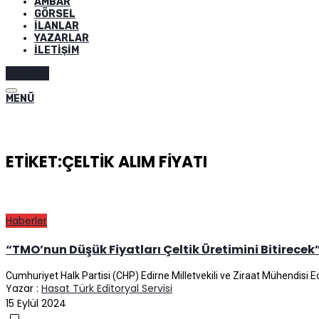
AMBAR
GÖRSEL
İLANLAR
YAZARLAR
İLETIŞIM
Abone ol
MENÜ
ETIKET:ÇELTIK ALIM FIYATI
Haberler
“TMO’nun Düşük Fiyatları Çeltik Üretimini Bitirecek
Cumhuriyet Halk Partisi (CHP) Edirne Milletvekili ve Ziraat Mühendisi Ed
Yazar :
Hasat Türk Editoryal Servisi
15 Eylül 2024