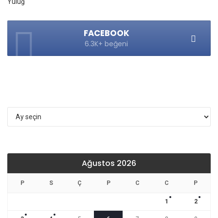
FACEBOOK
6.3K+ beğeni
Arşivler
Ağustos 2026
P
S
Ç
P
C
C
P
1
2