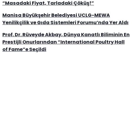
“Masadaki Fiyat, Tarladaki Çöküş!”
Manisa Büyükşehir Belediyesi UCLG-MEWA
Yenilikçilik ve Gıda Sistemleri Forumu’nda Yer Aldı
Prof. Dr. Rüveyde Akbay, Dünya Kanatlı Biliminin En
Prestijli Onurlarından “International Poultry Hall
of Fame”e Seçildi