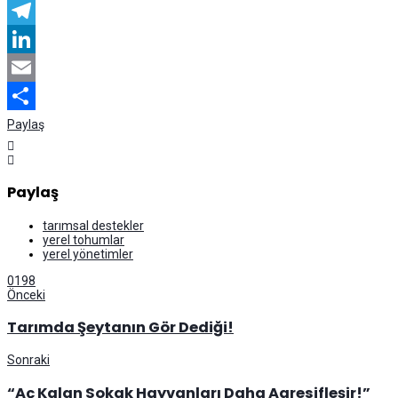
Messenger
Telegram
LinkedIn
Email
Paylaş
Paylaş
tarımsal destekler
yerel tohumlar
yerel yönetimler
0
198
Önceki
Tarımda Şeytanın Gör Dediği!
Sonraki
“Aç Kalan Sokak Hayvanları Daha Agresifleşir!”