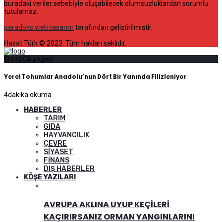
buradaki veriler sebebiyle oluşabilecek olumsuzluklardan sorumlu
tutulamaz.
paradoks web tasarım
tarafından geliştirilmiştir.
Hasat Türk © 2023. Tüm hakları saklıdır.
Şimdi Okunuyor
Yerel Tohumlar Anadolu’nun Dört Bir Yanında Filizleniyor
4
dakika okuma
HABERLER
TARIM
GIDA
HAYVANCILIK
ÇEVRE
SIYASET
FINANS
DIŞ HABERLER
KÖŞE YAZILARI
AVRUPA AKLINA UYUP KEÇILERI
KAÇIRIRSANIZ ORMAN YANGINLARINI