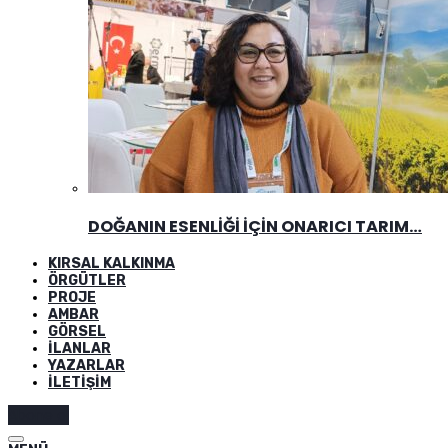
DOĞANIN ESENLIĞI İÇIN ONARICI TARIM…
KIRSAL KALKINMA
ÖRGÜTLER
PROJE
AMBAR
GÖRSEL
İLANLAR
YAZARLAR
İLETIŞIM
Abone ol