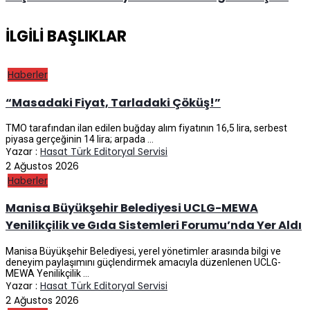
İLGILI BAŞLIKLAR
Haberler
“Masadaki Fiyat, Tarladaki Çöküş!”
TMO tarafından ilan edilen buğday alım fiyatının 16,5 lira, serbest
piyasa gerçeğinin 14 lira; arpada ...
Yazar :
Hasat Türk Editoryal Servisi
2 Ağustos 2026
Haberler
Manisa Büyükşehir Belediyesi UCLG-MEWA
Yenilikçilik ve Gıda Sistemleri Forumu’nda Yer Aldı
Manisa Büyükşehir Belediyesi, yerel yönetimler arasında bilgi ve
deneyim paylaşımını güçlendirmek amacıyla düzenlenen UCLG-
MEWA Yenilikçilik ...
Yazar :
Hasat Türk Editoryal Servisi
2 Ağustos 2026