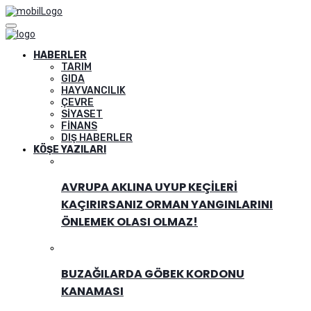
HABERLER
TARIM
GIDA
HAYVANCILIK
ÇEVRE
SIYASET
FINANS
DIŞ HABERLER
KÖŞE YAZILARI
AVRUPA AKLINA UYUP KEÇILERI
KAÇIRIRSANIZ ORMAN YANGINLARINI
ÖNLEMEK OLASI OLMAZ!
BUZAĞILARDA GÖBEK KORDONU
KANAMASI