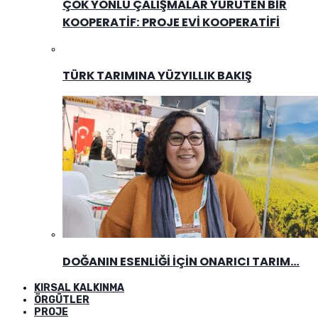
ÇOK YÖNLÜ ÇALIŞMALAR YÜRÜTEN BIR
KOOPERATIF: PROJE EVI KOOPERATIFI
TÜRK TARIMINA YÜZYILLIK BAKIŞ
DOĞANIN ESENLIĞI İÇIN ONARICI TARIM…
KIRSAL KALKINMA
ÖRGÜTLER
PROJE