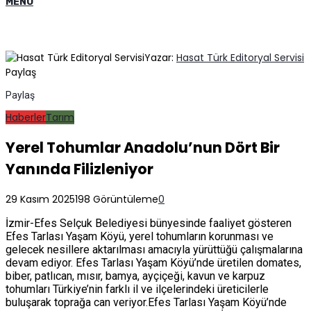
MENÜ
Yazar:
Hasat Türk Editoryal Servisi
Paylaş
Paylaş
Haberler
Tarım
Yerel Tohumlar Anadolu’nun Dört Bir
Yanında Filizleniyor
29 Kasım 2025
198 Görüntüleme
0
İzmir-Efes Selçuk Belediyesi bünyesinde faaliyet gösteren
Efes Tarlası Yaşam Köyü, yerel tohumların korunması ve
gelecek nesillere aktarılması amacıyla yürüttüğü çalışmalarına
devam ediyor. Efes Tarlası Yaşam Köyü’nde üretilen domates,
biber, patlıcan, mısır, bamya, ayçiçeği, kavun ve karpuz
tohumları Türkiye’nin farklı il ve ilçelerindeki üreticilerle
buluşarak toprağa can veriyor.
Efes Tarlası Yaşam Köyü’nde