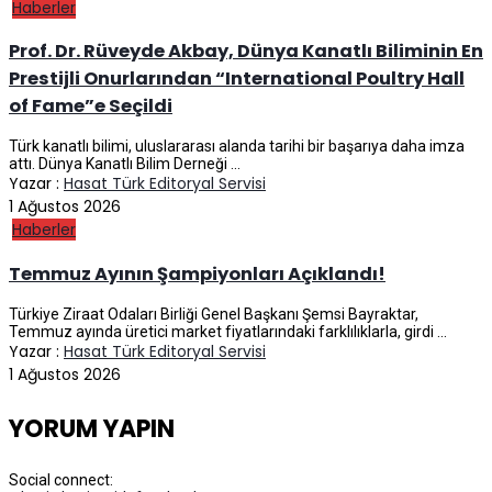
Haberler
Prof. Dr. Rüveyde Akbay, Dünya Kanatlı Biliminin En
Prestijli Onurlarından “International Poultry Hall
of Fame”e Seçildi
Türk kanatlı bilimi, uluslararası alanda tarihi bir başarıya daha imza
attı. Dünya Kanatlı Bilim Derneği ...
Yazar :
Hasat Türk Editoryal Servisi
1 Ağustos 2026
Haberler
Temmuz Ayının Şampiyonları Açıklandı!
Türkiye Ziraat Odaları Birliği Genel Başkanı Şemsi Bayraktar,
Temmuz ayında üretici market fiyatlarındaki farklılıklarla, girdi ...
Yazar :
Hasat Türk Editoryal Servisi
1 Ağustos 2026
YORUM YAPIN
Social connect: