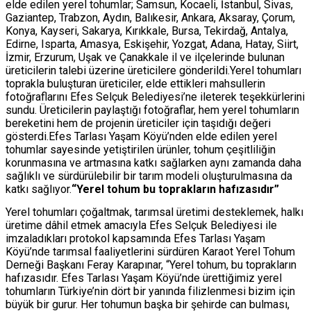
elde edilen yerel tohumlar; Samsun, Kocaeli, İstanbul, Sivas,
Gaziantep, Trabzon, Aydın, Balıkesir, Ankara, Aksaray, Çorum,
Konya, Kayseri, Sakarya, Kırıkkale, Bursa, Tekirdağ, Antalya,
Edirne, Isparta, Amasya, Eskişehir, Yozgat, Adana, Hatay, Siirt,
İzmir, Erzurum, Uşak ve Çanakkale il ve ilçelerinde bulunan
üreticilerin talebi üzerine üreticilere gönderildi.
Yerel tohumları
toprakla buluşturan üreticiler, elde ettikleri mahsullerin
fotoğraflarını Efes Selçuk Belediyesi’ne ileterek teşekkürlerini
sundu. Üreticilerin paylaştığı fotoğraflar, hem yerel tohumların
bereketini hem de projenin üreticiler için taşıdığı değeri
gösterdi.
Efes Tarlası Yaşam Köyü’nden elde edilen yerel
tohumlar sayesinde yetiştirilen ürünler, tohum çeşitliliğin
korunmasına ve artmasına katkı sağlarken aynı zamanda daha
sağlıklı ve sürdürülebilir bir tarım modeli oluşturulmasına da
katkı sağlıyor.
“Yerel tohum bu toprakların hafızasıdır”
Yerel tohumları çoğaltmak, tarımsal üretimi desteklemek, halkı
üretime dâhil etmek amacıyla Efes Selçuk Belediyesi ile
imzaladıkları protokol kapsamında Efes Tarlası Yaşam
Köyü’nde tarımsal faaliyetlerini sürdüren Karaot Yerel Tohum
Derneği Başkanı Feray Karapınar, “Yerel tohum, bu toprakların
hafızasıdır. Efes Tarlası Yaşam Köyü’nde ürettiğimiz yerel
tohumların Türkiye’nin dört bir yanında filizlenmesi bizim için
büyük bir gurur. Her tohumun başka bir şehirde can bulması,