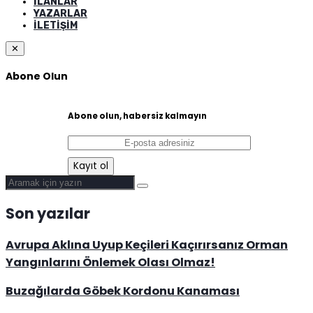
İLANLAR
YAZARLAR
İLETIŞIM
✕
Abone Olun
Abone olun, habersiz kalmayın
Son yazılar
Avrupa Aklına Uyup Keçileri Kaçırırsanız Orman
Yangınlarını Önlemek Olası Olmaz!
Buzağılarda Göbek Kordonu Kanaması