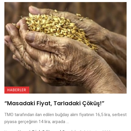
HABERLER
“Masadaki Fiyat, Tarladaki Çöküş!”
TMO tarafından ilan edilen buğday alım fiyatının 16,5 lira, serbest
piyasa gerçeğinin 14 lira; arpada ...