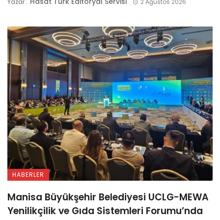
Hasat Türk Editoryal Servisi
Yazar :
2 Ağustos 2026
HABERLER
Manisa Büyükşehir Belediyesi UCLG-MEWA
Yenilikçilik ve Gıda Sistemleri Forumu’nda