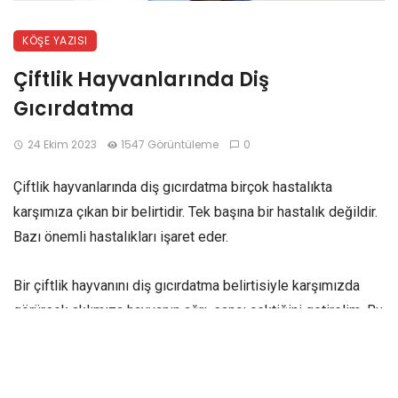
KÖŞE YAZISI
Çiftlik Hayvanlarında Diş
Gıcırdatma
24 Ekim 2023
1547 Görüntüleme
0
Çiftlik hayvanlarında diş gıcırdatma birçok hastalıkta
karşımıza çıkan bir belirtidir. Tek başına bir hastalık değildir.
Bazı önemli hastalıkları işaret eder.
Bir çiftlik hayvanını diş gıcırdatma belirtisiyle karşımızda
görürsek aklımıza hayvanın ağrı, sancı çektiğini getirelim. Bu
belirti büyük bir sorunun habercisi olabilir. Derhal muayene
ve ileri tetkiklerle gerçek hastalığı ortaya çıkarmak için çaba
sarfetmeliyiz.