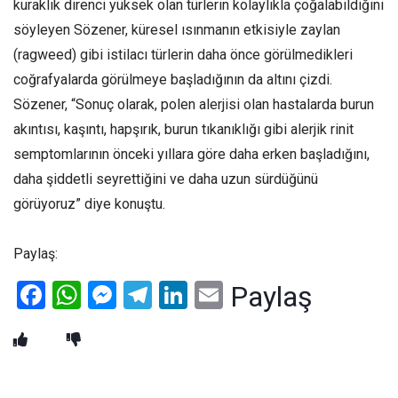
kuraklık direnci yüksek olan türlerin kolaylıkla çoğalabildiğini
söyleyen Sözener, küresel ısınmanın etkisiyle zaylan
(ragweed) gibi istilacı türlerin daha önce görülmedikleri
coğrafyalarda görülmeye başladığının da altını çizdi.
Sözener, “Sonuç olarak, polen alerjisi olan hastalarda burun
akıntısı, kaşıntı, hapşırık, burun tıkanıklığı gibi alerjik rinit
semptomlarının önceki yıllara göre daha erken başladığını,
daha şiddetli seyrettiğini ve daha uzun sürdüğünü
görüyoruz” diye konuştu.
Paylaş:
Facebook
WhatsApp
Messenger
Telegram
LinkedIn
Email
Paylaş