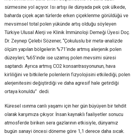
sürmesine yol açıyor. Isı artışı ile dünyada pek çok ülkede,
baharda çiçek açan türlerde erken çiçeklenme görüldüğü ve
mevsimsel total polen yükünde artış olduğu söyleyen
Türkiye Ulusal Alerji ve Klinik İmmünoloji Derneği Üyesi Doç.
Dr. Zeynep Çelebi Sözener, “Çokuluslu bir meta-analizde
ölçüm yapılan bölgelerin %71‘inde artmış alerjenik polen
düzeyleri; %65’inde ise uzamış polen mevsimi süresi
saptandı. Ayrıca artmış CO2 konsantrasyonunun, hava
kirliliğini ve bitkilerle polenlerin fizyolojisini etkilediği, polen
alerjenitesini değiştirdiği ve daha agresif hale getirdiği
ortaya konuldu” dedi.
Küresel ısınma canlı yaşamı için her gün büyüyen bir tehdit
olarak karşımıza çıkıyor. İnsan kaynaklı faaliyetler sonucu
atmosferde biriken sera gazlarının etkisiyle, dünyamız
bugün sanayi öncesi döneme göre 1,1 derece daha sıcak.