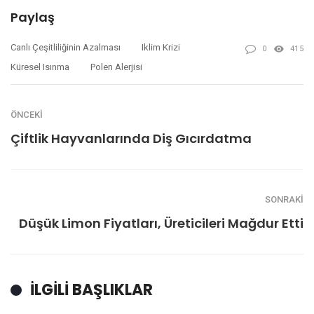
Paylaş
Canlı Çeşitliliğinin Azalması
Iklim Krizi
0
415
Küresel Isınma
Polen Alerjisi
ÖNCEKI
Çiftlik Hayvanlarında Diş Gıcırdatma
SONRAKI
Düşük Limon Fiyatları, Üreticileri Mağdur Etti
İLGILI BAŞLIKLAR