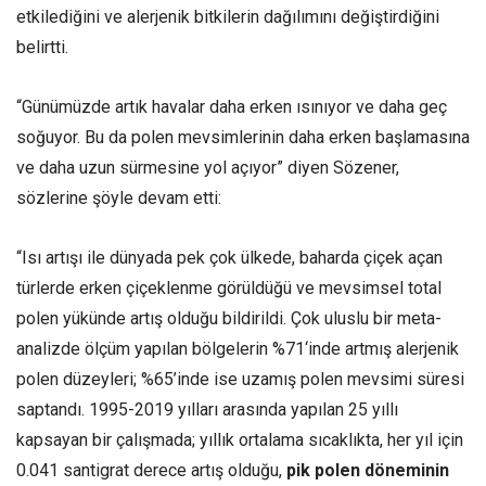
etkilediğini ve alerjenik bitkilerin dağılımını değiştirdiğini
belirtti.
“Günümüzde artık havalar daha erken ısınıyor ve daha geç
soğuyor. Bu da polen mevsimlerinin daha erken başlamasına
ve daha uzun sürmesine yol açıyor” diyen Sözener,
sözlerine şöyle devam etti:
“Isı artışı ile dünyada pek çok ülkede, baharda çiçek açan
türlerde erken çiçeklenme görüldüğü ve mevsimsel total
polen yükünde artış olduğu bildirildi. Çok uluslu bir meta-
analizde ölçüm yapılan bölgelerin %71‘inde artmış alerjenik
polen düzeyleri; %65’inde ise uzamış polen mevsimi süresi
saptandı. 1995-2019 yılları arasında yapılan 25 yıllı
kapsayan bir çalışmada; yıllık ortalama sıcaklıkta, her yıl için
0.041 santigrat derece artış olduğu,
pik polen döneminin