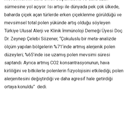
sürmesine yol açıyor. Isı artışı ile dünyada pek çok ülkede,
baharda çiçek açan türlerde erken çiçeklenme görüldüğü ve
mevsimsel total polen yükünde artış olduğu söyleyen
Türkiye Ulusal Alerji ve Klinik İmmünoloji Derneği Üyesi Doç.
Dr. Zeynep Çelebi Sözener, “Çokuluslu bir meta-analizde
ölçüm yapılan bölgelerin %71‘inde artmış alerjenik polen
düzeyleri; %65’inde ise uzamış polen mevsimi süresi
saptandı. Ayrıca artmış CO2 konsantrasyonunun, hava
kirliliğini ve bitkilerle polenlerin fizyolojisini etkilediği, polen
alerjenitesini değiştirdiği ve daha agresif hale getirdiği
ortaya konuldu” dedi.
Küresel ısınma canlı yaşamı için her gün büyüyen bir tehdit
olarak karşımıza çıkıyor. İnsan kaynaklı faaliyetler sonucu
atmosferde biriken sera gazlarının etkisiyle, dünyamız
bugün sanayi öncesi döneme göre 1,1 derece daha sıcak.