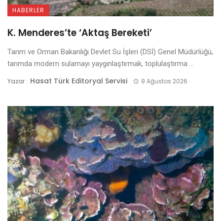
HABERLER
K. Menderes’te ‘Aktaş Bereketi’
Tarım ve Orman Bakanlığı Devlet Su İşleri (DSİ) Genel Müdürlüğü,
tarımda modern sulamayı yaygınlaştırmak, toplulaştırma ...
Hasat Türk Editoryal Servisi
Yazar :
9 Ağustos 2026