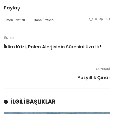
Paylaş
0
371
Limon Fiyatları
Limon Üreticisi
ÖNCEKI
İklim Krizi, Polen Alerjisinin Süresini Uzattı!
SONRAKI
Yüzyıllık Çınar
İLGILI BAŞLIKLAR