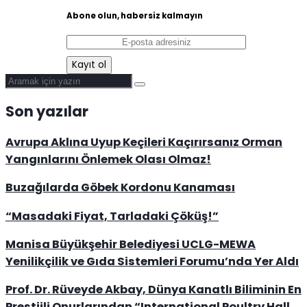
Abone olun, habersiz kalmayın
Son yazılar
Avrupa Aklına Uyup Keçileri Kaçırırsanız Orman
Yangınlarını Önlemek Olası Olmaz!
Buzağılarda Göbek Kordonu Kanaması
“Masadaki Fiyat, Tarladaki Çöküş!”
Manisa Büyükşehir Belediyesi UCLG-MEWA
Yenilikçilik ve Gıda Sistemleri Forumu’nda Yer Aldı
Prof. Dr. Rüveyde Akbay, Dünya Kanatlı Biliminin En
Prestijli Onurlarından “International Poultry Hall