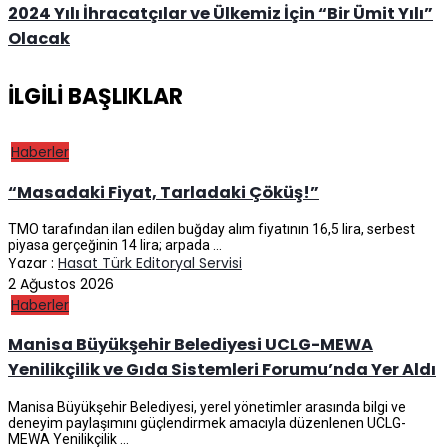
2024 Yılı İhracatçılar ve Ülkemiz İçin “Bir Ümit Yılı”
Olacak
İLGILI BAŞLIKLAR
Haberler
“Masadaki Fiyat, Tarladaki Çöküş!”
TMO tarafından ilan edilen buğday alım fiyatının 16,5 lira, serbest
piyasa gerçeğinin 14 lira; arpada ...
Yazar :
Hasat Türk Editoryal Servisi
2 Ağustos 2026
Haberler
Manisa Büyükşehir Belediyesi UCLG-MEWA
Yenilikçilik ve Gıda Sistemleri Forumu’nda Yer Aldı
Manisa Büyükşehir Belediyesi, yerel yönetimler arasında bilgi ve
deneyim paylaşımını güçlendirmek amacıyla düzenlenen UCLG-
MEWA Yenilikçilik ...