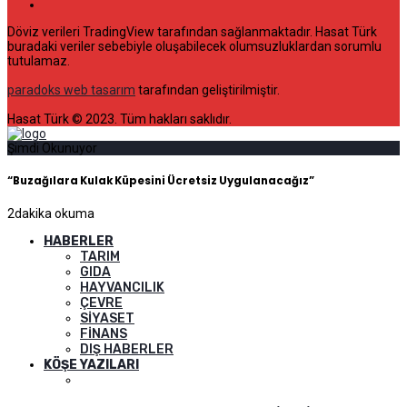
Döviz verileri TradingView tarafından sağlanmaktadır. Hasat Türk
buradaki veriler sebebiyle oluşabilecek olumsuzluklardan sorumlu
tutulamaz.
paradoks web tasarım
tarafından geliştirilmiştir.
Hasat Türk © 2023. Tüm hakları saklıdır.
Şimdi Okunuyor
“Buzağılara Kulak Küpesini Ücretsiz Uygulanacağız”
2
dakika okuma
HABERLER
TARIM
GIDA
HAYVANCILIK
ÇEVRE
SIYASET
FINANS
DIŞ HABERLER
KÖŞE YAZILARI