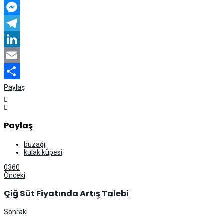
WhatsApp
Messenger
Telegram
LinkedIn
Email
Paylaş
Paylaş
buzağı
kulak küpesi
0
360
Önceki
Çiğ Süt Fiyatında Artış Talebi
Sonraki