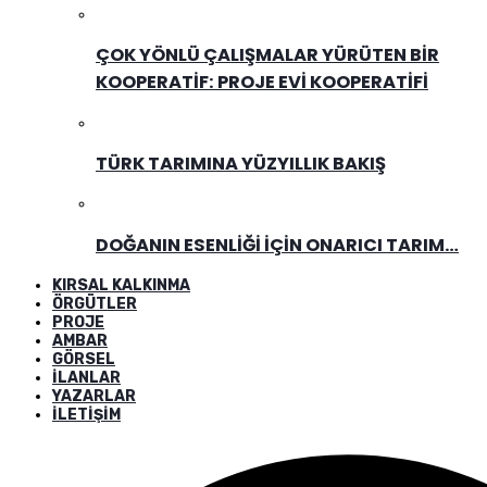
ÇOK YÖNLÜ ÇALIŞMALAR YÜRÜTEN BIR
KOOPERATIF: PROJE EVI KOOPERATIFI
TÜRK TARIMINA YÜZYILLIK BAKIŞ
DOĞANIN ESENLIĞI İÇIN ONARICI TARIM…
KIRSAL KALKINMA
ÖRGÜTLER
PROJE
AMBAR
GÖRSEL
İLANLAR
YAZARLAR
İLETIŞIM