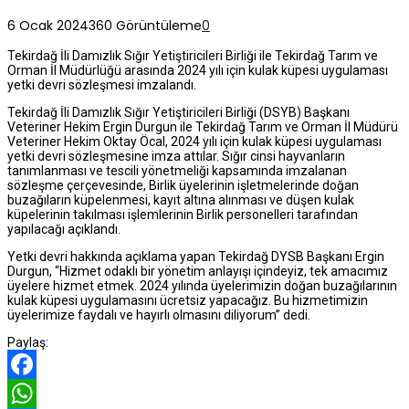
6 Ocak 2024
360 Görüntüleme
0
Tekirdağ İli Damızlık Sığır Yetiştiricileri Birliği ile Tekirdağ Tarım ve
Orman İl Müdürlüğü arasında 2024 yılı için kulak küpesi uygulaması
yetki devri sözleşmesi imzalandı.
Tekirdağ İli Damızlık Sığır Yetiştiricileri Birliği (DSYB) Başkanı
Veteriner Hekim Ergin Durgun ile Tekirdağ Tarım ve Orman İl Müdürü
Veteriner Hekim Oktay Öcal, 2024 yılı için kulak küpesi uygulaması
yetki devri sözleşmesine imza attılar. Sığır cinsi hayvanların
tanımlanması ve tescili yönetmeliği kapsamında imzalanan
sözleşme çerçevesinde, Birlik üyelerinin işletmelerinde doğan
buzağıların küpelenmesi, kayıt altına alınması ve düşen kulak
küpelerinin takılması işlemlerinin Birlik personelleri tarafından
yapılacağı açıklandı.
Yetki devri hakkında açıklama yapan Tekirdağ DYSB Başkanı Ergin
Durgun, “Hizmet odaklı bir yönetim anlayışı içindeyiz, tek amacımız
üyelere hizmet etmek. 2024 yılında üyelerimizin doğan buzağılarının
kulak küpesi uygulamasını ücretsiz yapacağız. Bu hizmetimizin
üyelerimize faydalı ve hayırlı olmasını diliyorum” dedi.
Paylaş:
Facebook