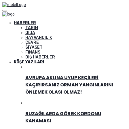
HABERLER
TARIM
GIDA
HAYVANCILIK
ÇEVRE
SIYASET
FINANS
DIŞ HABERLER
KÖŞE YAZILARI
AVRUPA AKLINA UYUP KEÇILERI
KAÇIRIRSANIZ ORMAN YANGINLARINI
ÖNLEMEK OLASI OLMAZ!
BUZAĞILARDA GÖBEK KORDONU
KANAMASI