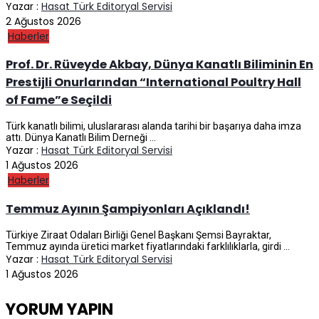
Yazar :
Hasat Türk Editoryal Servisi
2 Ağustos 2026
Haberler
Prof. Dr. Rüveyde Akbay, Dünya Kanatlı Biliminin En
Prestijli Onurlarından “International Poultry Hall
of Fame”e Seçildi
Türk kanatlı bilimi, uluslararası alanda tarihi bir başarıya daha imza
attı. Dünya Kanatlı Bilim Derneği ...
Yazar :
Hasat Türk Editoryal Servisi
1 Ağustos 2026
Haberler
Temmuz Ayının Şampiyonları Açıklandı!
Türkiye Ziraat Odaları Birliği Genel Başkanı Şemsi Bayraktar,
Temmuz ayında üretici market fiyatlarındaki farklılıklarla, girdi ...
Yazar :
Hasat Türk Editoryal Servisi
1 Ağustos 2026
YORUM YAPIN