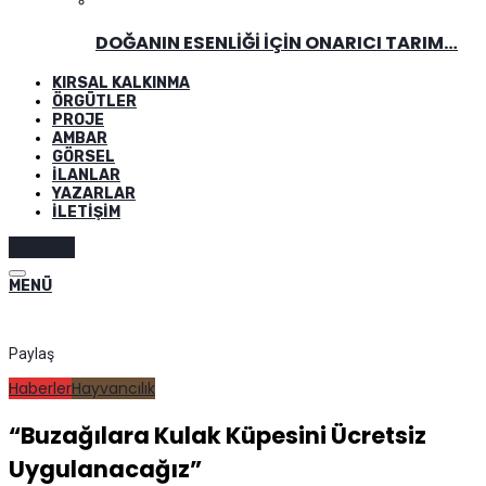
DOĞANIN ESENLIĞI İÇIN ONARICI TARIM…
KIRSAL KALKINMA
ÖRGÜTLER
PROJE
AMBAR
GÖRSEL
İLANLAR
YAZARLAR
İLETIŞIM
Abone ol
MENÜ
Paylaş
Haberler
Hayvancılık
“Buzağılara Kulak Küpesini Ücretsiz
Uygulanacağız”