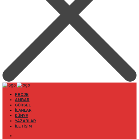
PROJE
AMBAR
GÖRSEL
İLANLAR
KÜNYE
YAZARLAR
İLETIŞIM