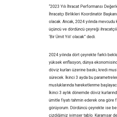
“2023 Yılı İhracat Performansı Değer
İhracatçı Birlikleri Koordinatör Başk
olacak. Ancak, 2024 yılında mevcudu k
üçüncü ve dördüncü çeyreği ihracatçılar
‘Bir Ümit Yılı’ olacak” dedi.
2024 yılında dört çeyrekte farklı bekle
yüksek enflasyon, dünya ekonomisinde
döviz kurları üzerine baskı, kredi mu
sürecek. İkinci 3 ayda bu parametrele
musluklarında hareketlenme başlayacak
İkinci 3 aylık dönemde döviz kurlarınd
ümitle fiyatı tahmin ederek ona göre 
görüyorum. Dördüncü çeyrekte ise bel
çizdiğimiz iyimser tablo. Karamsar de