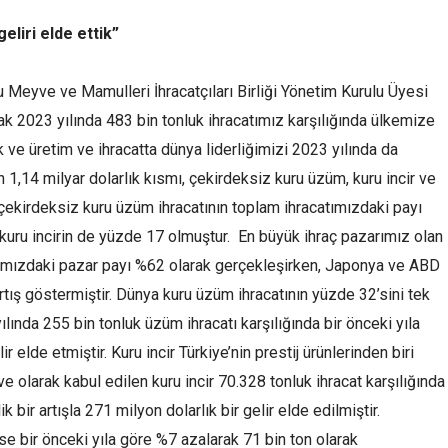
eliri elde ettik”
Meyve ve Mamulleri İhracatçıları Birliği Yönetim Kurulu Üyesi
ak 2023 yılında 483 bin tonluk ihracatımız karşılığında ülkemize
ik ve üretim ve ihracatta dünya liderliğimizi 2023 yılında da
n 1,14 milyar dolarlık kısmı, çekirdeksiz kuru üzüm, kuru incir ve
 çekirdeksiz kuru üzüm ihracatının toplam ihracatımızdaki payı
kuru incirin de yüzde 17 olmuştur. En büyük ihraç pazarımız olan
tımızdaki pazar payı %62 olarak gerçekleşirken, Japonya ve ABD
artış göstermiştir. Dünya kuru üzüm ihracatının yüzde 32’sini tek
lında 255 bin tonluk üzüm ihracatı karşılığında bir önceki yıla
r elde etmiştir. Kuru incir Türkiye’nin prestij ürünlerinden biri
 olarak kabul edilen kuru incir 70.328 tonluk ihracat karşılığında
k bir artışla 271 milyon dolarlık bir gelir elde edilmiştir.
 ise bir önceki yıla göre %7 azalarak 71 bin ton olarak