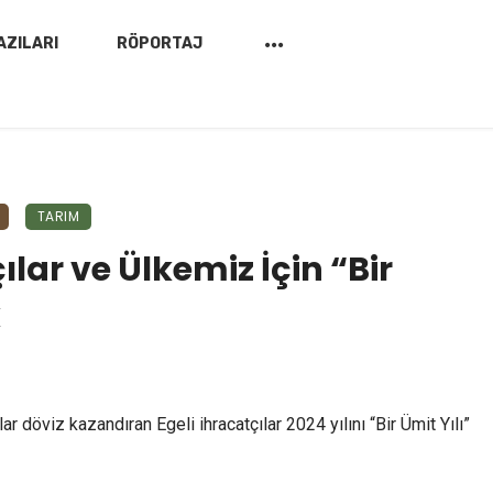
AZILARI
RÖPORTAJ
TARIM
ılar ve Ülkemiz İçin “Bir
k
0
ar döviz kazandıran Egeli ihracatçılar 2024 yılını “Bir Ümit Yılı”