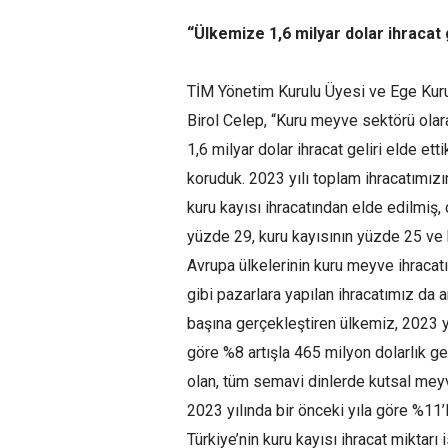
“Ülkemize 1,6 milyar dolar ihracat g
TİM Yönetim Kurulu Üyesi ve Ege Kuru 
Birol Celep, “Kuru meyve sektörü olar
1,6 milyar dolar ihracat geliri elde ett
koruduk. 2023 yılı toplam ihracatımızı
kuru kayısı ihracatından elde edilmiş,
yüzde 29, kuru kayısının yüzde 25 ve 
Avrupa ülkelerinin kuru meyve ihraca
gibi pazarlara yapılan ihracatımız da 
başına gerçekleştiren ülkemiz, 2023 yı
göre %8 artışla 465 milyon dolarlık geli
olan, tüm semavi dinlerde kutsal meyve
2023 yılında bir önceki yıla göre %11’li
Türkiye’nin kuru kayısı ihracat miktarı