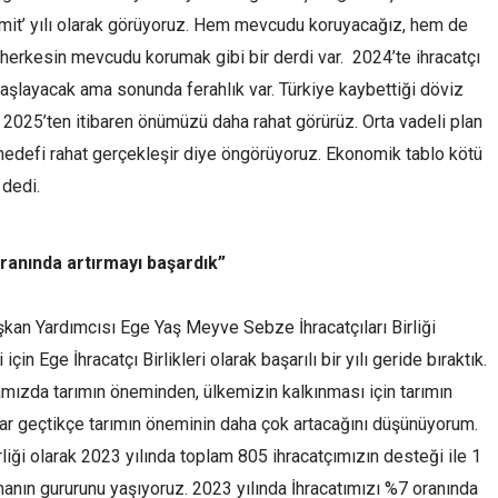
r ümit’ yılı olarak görüyoruz. Hem mevcudu koruyacağız, hem de
herkesin mevcudu korumak gibi bir derdi var. 2024’te ihracatçı
başlayacak ama sonunda ferahlık var. Türkiye kaybettiği döviz
e 2025’ten itibaren önümüzü daha rahat görürüz. Orta vadeli plan
 hedefi rahat gerçekleşir diye öngörüyoruz. Ekonomik tablo kötü
 dedi.
oranında artırmayı başardık”
aşkan Yardımcısı Ege Yaş Meyve Sebze İhracatçıları Birliği
çin Ege İhracatçı Birlikleri olarak başarılı bir yılı geride bıraktık.
ızda tarımın öneminden, ülkemizin kalkınması için tarımın
llar geçtikçe tarımın öneminin daha çok artacağını düşünüyorum.
liği olarak 2023 yılında toplam 805 ihracatçımızın desteği ile 1
manın gururunu yaşıyoruz. 2023 yılında İhracatımızı %7 oranında