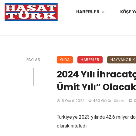
HABERLER
KÖŞE Y
GIDA
HABERLER
HAYVANCILIK
PAYLAŞ
2024 Yılı İhracatç
Ümit Yılı” Olaca
6 Ocak 2024
460 Görüntüleme
Türkiye’ye 2023 yılında 42,6 milyar dol
olarak niteledi.