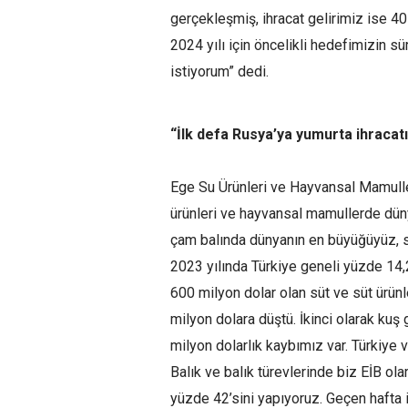
gerçekleşmiş, ihracat gelirimiz ise 4
2024 yılı için öncelikli hedefimizin s
istiyorum” dedi.
“İlk defa Rusya’ya yumurta ihracatın
Ege Su Ürünleri ve Hayvansal Mamuller 
ürünleri ve hayvansal mamullerde düny
çam balında dünyanın en büyüğüyüz, s
2023 yılında Türkiye geneli yüzde 14,2
600 milyon dolar olan süt ve süt ürünl
milyon dolara düştü. İkinci olarak kuş 
milyon dolarlık kaybımız var. Türkiye 
Balık ve balık türevlerinde biz EİB o
yüzde 42’sini yapıyoruz. Geçen hafta i