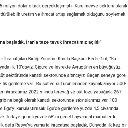
05 milyon dolar olarak gerçekleşmiştir. Kuru meyve sektörü olarak
ürdürülebilir üretim ve ihracat artışı sağlamak olduğunu söylemek
a başladık, İran’a taze tavuk ihracatımız açıldı”
İhracatçıları Birliği Yönetim Kurulu Başkanı Bedri Girit, “Su
ada ilk 10’dayız. Çipura ve levrekte Avrupa’nın en büyüğüyüz,
üt sektöründe kanatlı sektöründe altıncıyız. Geçen seneye göre
’lik gerileme var. Bu süt ve süt ürünlerinden kaynaklanıyor. 500-
eri ihracatımız 2022 yılında tereyağ ve süt tozu yasağıyla 267
gribine bağlı olarak kanatlı sektöründe sıkıntılarımız var. 100
ve Ege’yi karşılaştırırsak Ege’de gerileme yüzde 4,5 civarında.
larak Türkiye geneli yüzde 68’ini genel hayvansal mamullerde
lk defa Rusya’ya yumurta ihracatına başladık, Dünyada ilk kez bir