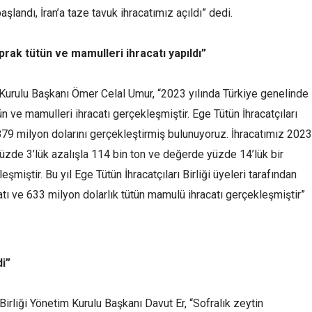
şlandı, İran’a taze tavuk ihracatımız açıldı” dedi.
prak tütün ve mamulleri ihracatı yapıldı”
m Kurulu Başkanı Ömer Celal Umur, “2023 yılında Türkiye genelinde
n ve mamulleri ihracatı gerçekleşmiştir. Ege Tütün İhracatçıları
 879 milyon dolarını gerçekleştirmiş bulunuyoruz. İhracatımız 2023
 yüzde 3’lük azalışla 114 bin ton ve değerde yüzde 14’lük bir
şmiştir. Bu yıl Ege Tütün İhracatçıları Birliği üyeleri tarafından
atı ve 633 milyon dolarlık tütün mamulü ihracatı gerçekleşmiştir”
di”
Birliği Yönetim Kurulu Başkanı Davut Er, “Sofralık zeytin