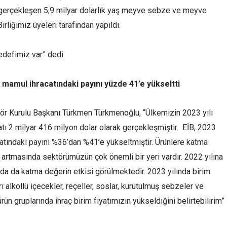
e gerçekleşen 5,9 milyar dolarlık yaş meyve sebze ve meyve
rliğimiz üyeleri tarafından yapıldı.
hedefimiz var” dedi.
m mamul ihracatındaki payını yüzde 41’e yükseltti
r Kurulu Başkanı Türkmen Türkmenoğlu, “Ülkemizin 2023 yılı
ı 2 milyar 416 milyon dolar olarak gerçekleşmiştir. EİB, 2023
catındaki payını %36’dan %41’e yükseltmiştir. Ürünlere katma
n artmasında sektörümüzün çok önemli bir yeri vardır. 2022 yılına
ında da katma değerin etkisi görülmektedir. 2023 yılında birim
rı alkollü içecekler, reçeller, soslar, kurutulmuş sebzeler ve
n gruplarında ihraç birim fiyatımızın yükseldiğini belirtebilirim”