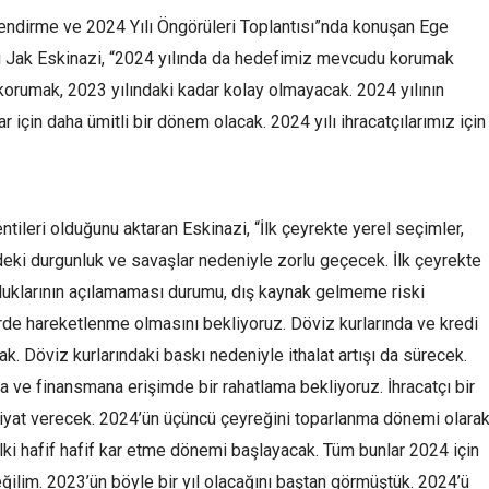
lendirme ve 2024 Yılı Öngörüleri Toplantısı”nda konuşan Ege
anı Jak Eskinazi, “2024 yılında da hedefimiz mevcudu korumak
orumak, 2023 yılındaki kadar kolay olmayacak. 2024 yılının
 için daha ümitli bir dönem olacak. 2024 yılı ihracatçılarımız için
ntileri olduğunu aktaran Eskinazi, “İlk çeyrekte yerel seçimler,
ki durgunluk ve savaşlar nedeniyle zorlu geçecek. İlk çeyrekte
sluklarının açılamaması durumu, dış kaynak gelmeme riski
rde hareketlenme olmasını bekliyoruz. Döviz kurlarında ve kredi
. Döviz kurlarındaki baskı nedeniyle ithalat artışı da sürecek.
a ve finansmana erişimde bir rahatlama bekliyoruz. İhracatçı bir
fiyat verecek. 2024’ün üçüncü çeyreğini toparlanma dönemi olara
ki hafif hafif kar etme dönemi başlayacak. Tüm bunlar 2024 için
ğilim. 2023’ün böyle bir yıl olacağını baştan görmüştük. 2024’ü