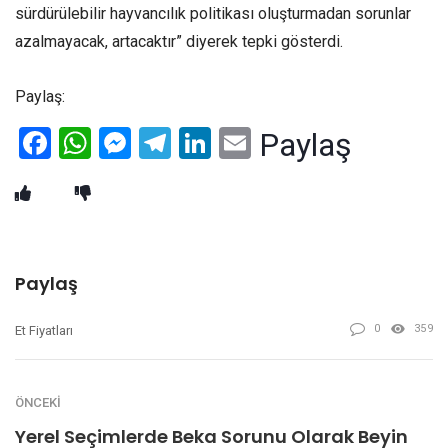
sürdürülebilir hayvancılık politikası oluşturmadan sorunlar
azalmayacak, artacaktır” diyerek tepki gösterdi.
Paylaş:
Facebook
WhatsApp
Messenger
Telegram
LinkedIn
Email
Paylaş
Paylaş
0
359
Et Fiyatları
ÖNCEKI
Yerel Seçimlerde Beka Sorunu Olarak Beyin