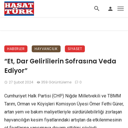
HABERLER
HAYVANCILIK
SIYASET
“Et, Dar Gelirlilerin Sofrasına Veda
Ediyor”
27 Şubat 2024
359 Görüntüleme
0
Cumhuriyet Halk Partisi (CHP) Niğde Milletvekili ve TBMM
Tarım, Orman ve Köyişleri Komisyon Üyesi Ömer Fethi Gürer,
artan yem ve bakım maliyetleriyle sürdürülebilirliği zorlaşan
hayvancılığın kesim fiyatlarındaki artıştan da etkilenmesinin
et fiyatlarına yansımaya devam ettiğini söyledi.