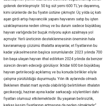
giderek derinleşmiştir. 50 kg süt yemi 600 TL’ye dayanmış,
kimi ürünlerde de bu fiyatın üstüne çıkmıştır. Üç yılda üç katı
aşan girdi artışı hayvancılık yapanı hayvanını satıp bu işten
uzaklaşmasına neden olmuş ve bu durum sadece büyükbaş
hayvan varlığında bir buçuk milyonu aşkın azalmaya yol
açmıştır. Yerli üreticinin desteklenmesinin öneminin hala
kavranamayıp çözümü ithalatta arayanlar, et fiyatlarının bu
kadar yükselmesinin başlıca sorumlularıdır. 2023 yılında 700
bin başa ulaşan hayvan ithal edilirken 2024 yılında da benzer
sürecin devam edeceği görülüyor. İktidar 600 bin büyükbaş
hayvan getirileceği açıklamış ve bu konuda birlikler eliyle
çalışma yürütüldüğü duyurmuştu. Yılın ilk aylarında olmadı.
Beklenen ithalat mart ayında olabilirliği belirtilirken ithalatın
gecikeceği, haziran ayına kadar sarkacağı söylentileri dahi
fiyatları olumsuz etkilemektedir. Bu yaşanan belirsizlik,
karkas kesim fiyatlarının artmasına da neden olmaktadır”