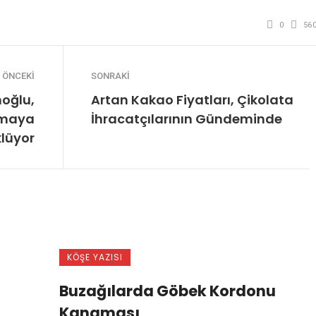
0
56
ÖNCEKI
SONRAKI
noğlu,
Artan Kakao Fiyatları, Çikolata
lmaya
İhracatçılarının Gündeminde
lüyor
KÖŞE YAZISI
Buzağılarda Göbek Kordonu
Kanaması