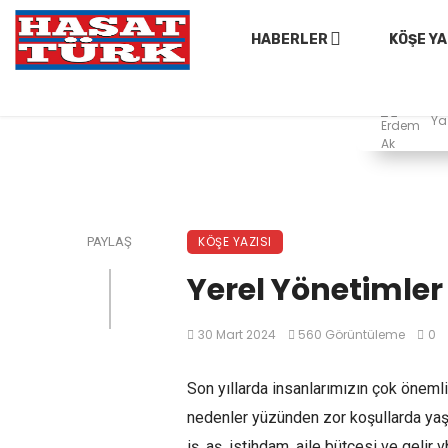
HABERLER
KÖŞE YA
Ya
KÖŞE YAZISI
PAYLAŞ
Yerel Yönetimler
30 Mart 2024
560 Görüntüleme
0
Son yıllarda insanlarımızın çok öneml
nedenler yüzünden zor koşullarda yaşa
iş, aş, istihdam, aile bütçesi ve gelir 