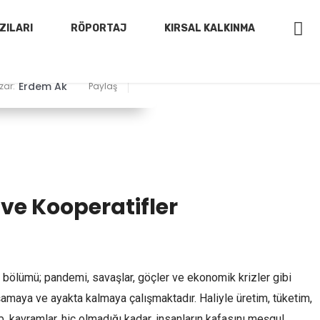
ZILARI
RÖPORTAJ
KIRSAL KALKINMA
Erdem Ak
zar:
Paylaş
 ve Kooperatifler
i bölümü; pandemi, savaşlar, göçler ve ekonomik krizler gibi
maya ve ayakta kalmaya çalışmaktadır. Haliyle üretim, tüketim,
vb. kavramlar, hiç olmadığı kadar, insanların kafasını meşgul