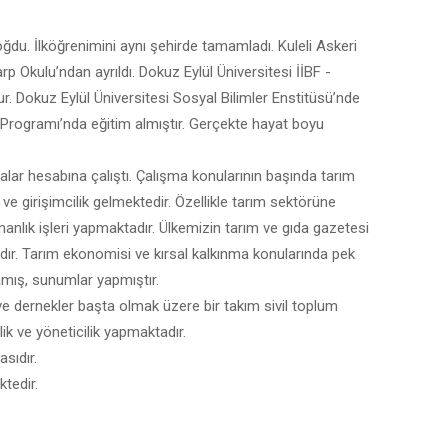
oğdu. İlköğrenimini aynı şehirde tamamladı. Kuleli Askeri
p Okulu’ndan ayrıldı. Dokuz Eylül Üniversitesi İİBF -
 Dokuz Eylül Üniversitesi Sosyal Bilimler Enstitüsü’nde
 Programı’nda eğitim almıştır. Gerçekte hayat boyu
alar hesabına çalıştı. Çalışma konularının başında tarım
ve girişimcilik gelmektedir. Özellikle tarım sektörüne
manlık işleri yapmaktadır. Ülkemizin tarım ve gıda gazetesi
ır. Tarım ekonomisi ve kırsal kalkınma konularında pek
amış, sunumlar yapmıştır.
 ve dernekler başta olmak üzere bir takım sivil toplum
lik ve yöneticilik yapmaktadır.
asıdır.
ktedir.