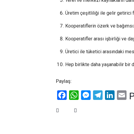
Yerel ve merkezi kaynakların daha
Üretim çeşitliliği ile gelir getirici
Kooperatiflerin özerk ve bağımsı
Kooperatifler arası işbirliği ve 
Üretici ile tüketici arasındaki me
Hep birlikte daha yaşanabilir bir 
Paylaş:
Facebook
WhatsApp
Messenge
Telegr
Link
E
P