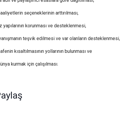
 adil ve paylaşımcı esaslara göre dağıtılması,
 faaliyetlerin seçeneklerinin arttırılması,
z yapılarının korunması ve desteklenmesi,
dayanışmanın teşvik edilmesi ve var olanların desteklenmesi,
safenin kısaltılmasının yollarının bulunması ve
dünya kurmak için çalışılması.
r
am
edIn
mail
aylaş