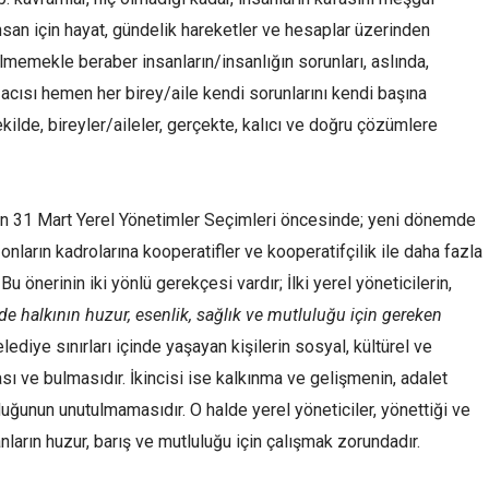
an için hayat, gündelik hareketler ve hesaplar üzerinden
lmemekle beraber insanların/insanlığın sorunları, aslında,
acısı hemen her birey/aile kendi sorunlarını kendi başına
kilde, bireyler/aileler, gerçekte, kalıcı ve doğru çözümlere
an 31 Mart Yerel Yönetimler Seçimleri öncesinde; yeni dönemde
onların kadrolarına kooperatifler ve kooperatifçilik ile daha fazla
u önerinin iki yönlü gerekçesi vardır; İlki yerel yöneticilerin,
de halkının huzur, esenlik, sağlık ve mutluluğu için gereken
ediye sınırları içinde yaşayan kişilerin sosyal, kültürel ve
 ve bulmasıdır. İkincisi ise kalkınma ve gelişmenin, adalet
uğunun unutulmamasıdır. O halde yerel yöneticiler, yönettiği ve
nların huzur, barış ve mutluluğu için çalışmak zorundadır.