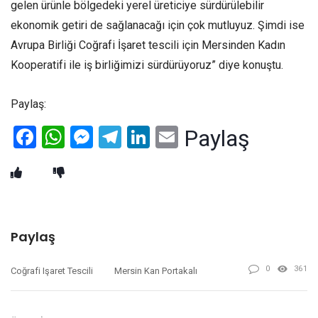
gelen ürünle bölgedeki yerel üreticiye sürdürülebilir
ekonomik getiri de sağlanacağı için çok mutluyuz. Şimdi ise
Avrupa Birliği Coğrafi İşaret tescili için Mersinden Kadın
Kooperatifi ile iş birliğimizi sürdürüyoruz” diye konuştu.
Paylaş:
Facebook
WhatsApp
Messenger
Telegram
LinkedIn
Email
Paylaş
Paylaş
0
361
Coğrafi Işaret Tescili
Mersin Kan Portakalı