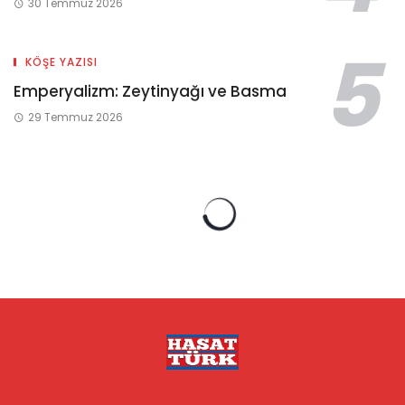
30 Temmuz 2026
KÖŞE YAZISI
Emperyalizm: Zeytinyağı ve Basma
29 Temmuz 2026