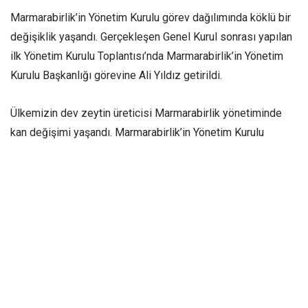
Marmarabirlik’in Yönetim Kurulu görev dağılımında köklü bir
değişiklik yaşandı. Gerçekleşen Genel Kurul sonrası yapılan
ilk Yönetim Kurulu Toplantısı’nda Marmarabirlik’in Yönetim
Kurulu Başkanlığı görevine Ali Yıldız getirildi.
Ülkemizin dev zeytin üreticisi Marmarabirlik yönetiminde
kan değişimi yaşandı. Marmarabirlik’in Yönetim Kurulu
Başkanlığı koltuğuna, Yönetim Kurulu kararıyla Ali Yıldız
oturdu. Marmarabirlik’in yeni dönemindeki Yönetim Kurulu
dağılımı şu şekilde oluşturuldu: Yönetim Kurulu Başkanı Ali
Yıldız, Yönetim Kurulu Başkan Vekili Mustafa İlgen, Yönetim
Kurulu Üyesi Kemal Dinç, Yönetim Kurulu Üyesi Hidamet
Asa, Yönetim Kurulu Üyesi Osman Bostancı, Yönetim Kurulu
Üyesi Enis Edin.
Paylaş: