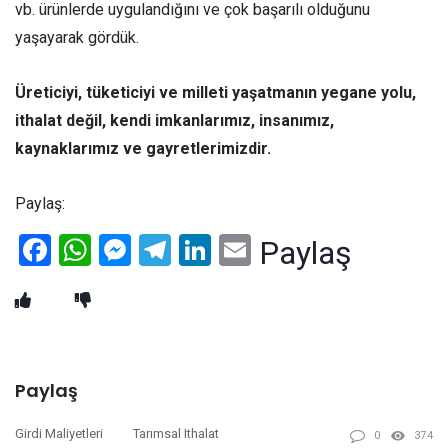
vb. ürünlerde uygulandığını ve çok başarılı olduğunu
yaşayarak gördük.
Üreticiyi, tüketiciyi ve milleti yaşatmanın yegane yolu,
ithalat değil, kendi imkanlarımız, insanımız,
kaynaklarımız ve gayretlerimizdir.
Paylaş:
Facebook
WhatsApp
Messenger
Telegram
LinkedIn
Email
Paylaş
Paylaş
Girdi Maliyetleri
Tarımsal Ithalat
0
374