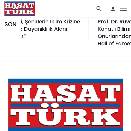
ği, Şehirlerin İklim Krizine
Prof. Dr. Rüveyde
SON
itik Dayanıklılık Alanı
Kanatlı Biliminin En 
iyor”
Onurlarından “Inte
Hall of Fame”e Seç