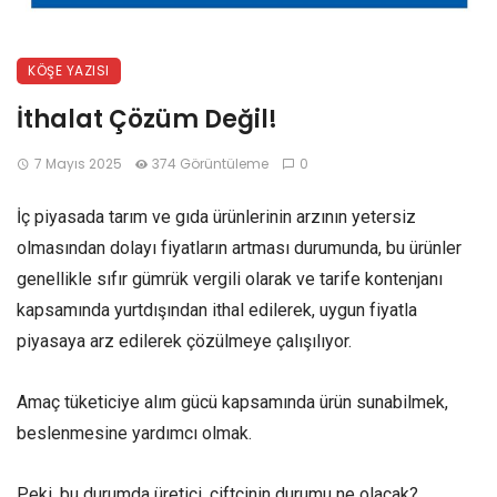
KÖŞE YAZISI
İthalat Çözüm Değil!
7 Mayıs 2025
374 Görüntüleme
0
İç piyasada tarım ve gıda ürünlerinin arzının yetersiz
olmasından dolayı fiyatların artması durumunda, bu ürünler
genellikle sıfır gümrük vergili olarak ve tarife kontenjanı
kapsamında yurtdışından ithal edilerek, uygun fiyatla
piyasaya arz edilerek çözülmeye çalışılıyor.
Amaç tüketiciye alım gücü kapsamında ürün sunabilmek,
beslenmesine yardımcı olmak.
Peki, bu durumda üretici, çiftçinin durumu ne olacak?