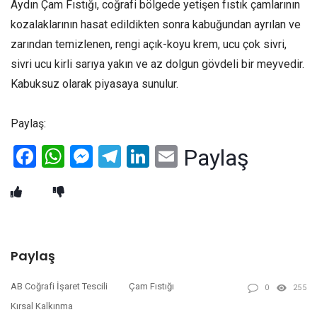
Aydın Çam Fıstığı, coğrafi bölgede yetişen fıstık çamlarının
kozalaklarının hasat edildikten sonra kabuğundan ayrılan ve
zarından temizlenen, rengi açık-koyu krem, ucu çok sivri,
sivri ucu kirli sarıya yakın ve az dolgun gövdeli bir meyvedir.
Kabuksuz olarak piyasaya sunulur.
Paylaş:
Facebook
WhatsApp
Messenger
Telegram
LinkedIn
Email
Paylaş
Paylaş
AB Coğrafi İşaret Tescili
Çam Fıstığı
0
255
Kırsal Kalkınma