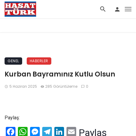
GENEL
HABERLER
Kurban Bayramınız Kutlu Olsun
5 Haziran 2025
285 Görüntüleme
0
Paylaş:
Facebook
WhatsApp
Messenger
Telegram
LinkedIn
Email
Paylaş