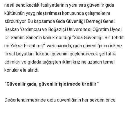
nesil sendikacılık faaliyetlerinin yanı sıra güvenilir gıda
kültürünün yaygınlaştırılması konusunda çalışmalarını
sürdürüyor. Bu kapsamda Gıda Güvenliği Derneği Genel
Başkan Yardımcısı ve Boğaziçi Üniversitesi Öğretim Üyesi
Dr. Samim Saner’in
konuk edildiği “Gıda Güvenliği: Bir Tehdit
mi Yoksa Fırsat mı?” webinarında; gıda güvenliğinin risk ve
fırsat boyutları, tüketici güvenini güçlendirecek şeffaflık
adımları ve gıdada tağşişten iklim krizine uzanan temel
konular ele alındı.
“Güvenilir gıda, güvenilir işletmede üretilir”
Değerlendirmesinde gıda güvenliğinin her şeyden önce
üreticinin değerlerine ve ilkelerine bağlı olduğunu ifade
eden Dr. Saner, “Günümüzün tüketici standartlarına göre gıda
ürünlerinin üretim süreçlerinin görülmesi ve firmaların şeffaf