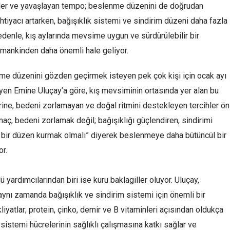
atler ve yavaşlayan tempo; beslenme düzenini de doğrudan
htiyacı artarken, bağışıklık sistemi ve sindirim düzeni daha fazla
denle, kış aylarında mevsime uygun ve sürdürülebilir bir
amankinden daha önemli hale geliyor.
lenme düzenini gözden geçirmek isteyen pek çok kişi için ocak ayı
yen Emine Uluçay’a göre, kış mevsiminin ortasında yer alan bu
erine, bedeni zorlamayan ve doğal ritmini destekleyen tercihler ön
maç, bedeni zorlamak değil; bağışıklığı güçlendiren, sindirimi
 bir düzen kurmak olmalı” diyerek beslenmeye daha bütüncül bir
or.
yardımcılarından biri ise kuru baklagiller oluyor. Uluçay,
 aynı zamanda bağışıklık ve sindirim sistemi için önemli bir
yatlar; protein, çinko, demir ve B vitaminleri açısından oldukça
 sistemi hücrelerinin sağlıklı çalışmasına katkı sağlar ve