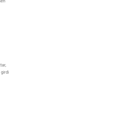
nen
tar,
girdi