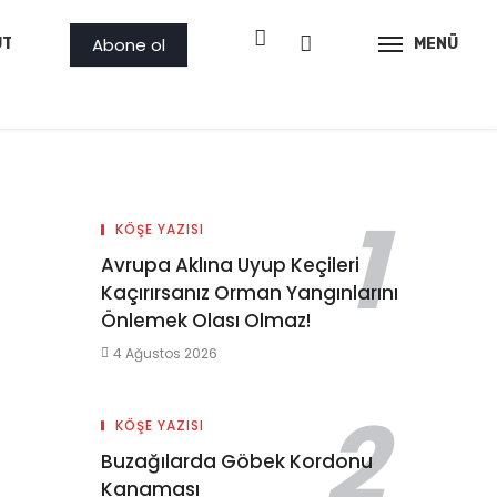
Abone ol
ÜTLER
PROJE
AMBAR
GÖRSEL
MENÜ
İLAN
KÖŞE YAZISI
Avrupa Aklına Uyup Keçileri
Kaçırırsanız Orman Yangınlarını
Önlemek Olası Olmaz!
4 Ağustos 2026
KÖŞE YAZISI
Buzağılarda Göbek Kordonu
Kanaması