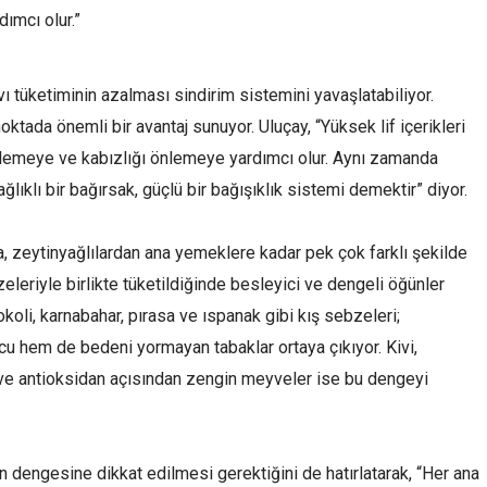
dımcı olur.”
vı tüketiminin azalması sindirim sistemini yavaşlatabiliyor.
noktada önemli bir avantaj sunuyor. Uluçay, “Yüksek lif içerikleri
nlemeye ve kabızlığı önlemeye yardımcı olur. Aynı zamanda
lıklı bir bağırsak, güçlü bir bağışıklık sistemi demektir” diyor.
a, zeytinyağlılardan ana yemeklere kadar pek çok farklı şekilde
eleriyle birlikte tüketildiğinde besleyici ve dengeli öğünler
okoli, karnabahar, pırasa ve ıspanak gibi kış sebzeleri;
cu hem de bedeni yormayan tabaklar ortaya çıkıyor. Kivi,
 ve antioksidan açısından zengin meyveler ise bu dengeyi
n dengesine dikkat edilmesi gerektiğini de hatırlatarak, “Her ana