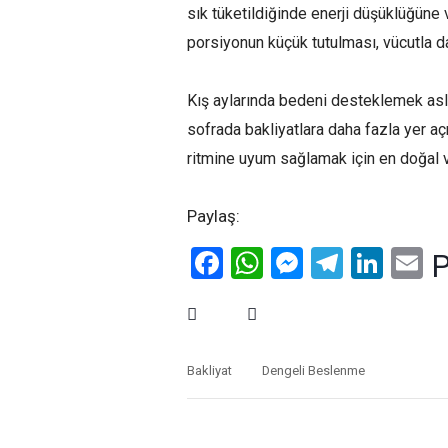
sık tüketildiğinde enerji düşüklüğüne 
porsiyonun küçük tutulması, vücutla dah
Kış aylarında bedeni desteklemek aslı
sofrada bakliyatlara daha fazla yer a
ritmine uyum sağlamak için en doğal ve
Paylaş:
Facebook
WhatsApp
Messenge
Telegr
Link
E
P
Bakliyat
Dengeli Beslenme