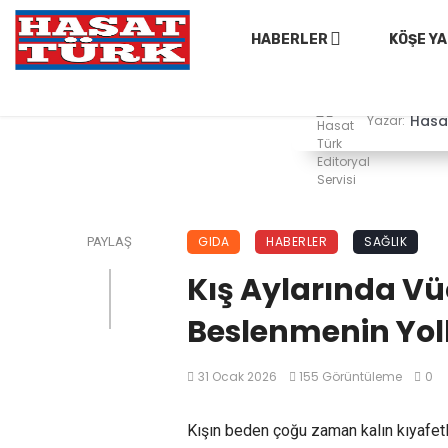
HABERLER
KÖŞE YA
Hasat
Yazar:
GIDA
HABERLER
SAĞLIK
PAYLAŞ
Kış Aylarında 
Beslenmenin Yoll
31 Ocak 2026
155 Görüntüleme
0
Kışın beden çoğu zaman kalın kıyafetl