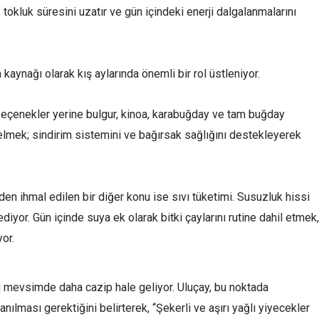
tokluk süresini uzatır ve gün içindeki enerji dalgalanmalarını
 kaynağı olarak kış aylarında önemli bir rol üstleniyor.
 seçenekler yerine bulgur, kinoa, karabuğday ve tam buğday
mek; sindirim sistemini ve bağırsak sağlığını destekleyerek
en ihmal edilen bir diğer konu ise sıvı tüketimi. Susuzluk hissi
iyor. Gün içinde suya ek olarak bitki çaylarını rutine dahil etmek,
or.
 bu mevsimde daha cazip hale geliyor. Uluçay, bu noktada
lması gerektiğini belirterek, “Şekerli ve aşırı yağlı yiyecekler