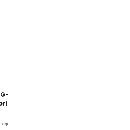
LG-
eri
bilgi