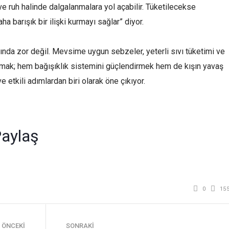
ve ruh halinde dalgalanmalara yol açabilir. Tüketilecekse
a barışık bir ilişki kurmayı sağlar” diyor.
nda zor değil. Mevsime uygun sebzeler, yeterli sıvı tüketimi ve
çmak; hem bağışıklık sistemini güçlendirmek hem de kışın yavaş
 etkili adımlardan biri olarak öne çıkıyor.
r
am
edIn
mail
aylaş
0
15
ÖNCEKI
SONRAKI