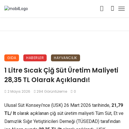
GIDA
HABERLER
HAYVANCILIK
1 Litre Sıcak Çiğ Süt Üretim Maliyeti
28,35 TL Olarak Açıklandı!
2 Mayıs 2026
294 Görüntüleme
0
Ulusal Süt Konseyi’nce (USK) 26 Mart 2026 tarihinde,
21,79
TL/ lt
olarak açıklanan çiğ süt üretim maliyeti Tüm Süt, Et ve
Damızlık Sığır Yetiştiricileri Derneği (TÜSEDAD) tarafından