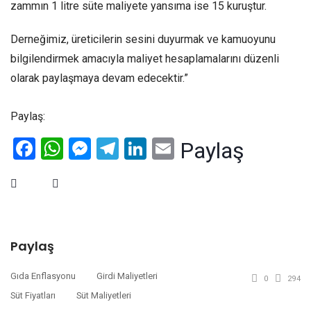
zammın 1 litre süte maliyete yansıma ise 15 kuruştur.
Derneğimiz, üreticilerin sesini duyurmak ve kamuoyunu
bilgilendirmek amacıyla maliyet hesaplamalarını düzenli
olarak paylaşmaya devam edecektir.”
Paylaş:
Facebook
WhatsApp
Messenger
Telegram
LinkedIn
Email
Paylaş
Paylaş
Gıda Enflasyonu
Girdi Maliyetleri
0
294
Süt Fiyatları
Süt Maliyetleri