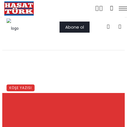
Abone ol
HABERLER
KÖŞE YAZILARI
KÖŞE YAZISI
Aşar
Hububat fiyatlarında yıllardır süre gelen aynı nakarat devam ediyor
Kara tablolar çiziliyor. Bilimsel dille ve ...