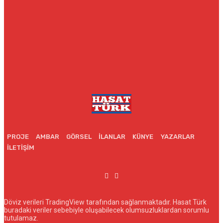
3
4
5
6
7
8
9
10
11
12
13
14
15
16
17
18
19
20
21
22
23
24
25
26
27
28
29
30
31
« Tem
PROJE
AMBAR
GÖRSEL
İLANLAR
KÜNYE
YAZARLAR
İLETIŞIM
Döviz verileri TradingView tarafından sağlanmaktadır. Hasat Türk
buradaki veriler sebebiyle oluşabilecek olumsuzluklardan sorumlu
tutulamaz.