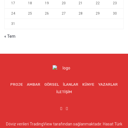
17
18
19
20
21
22
23
24
25
26
27
28
29
30
31
« Tem
PROJE
AMBAR
GÖRSEL
İLANLAR
KÜNYE
YAZARLAR
İLETIŞIM
Döviz verileri TradingView tarafından sağlanmaktadır. Hasat Türk