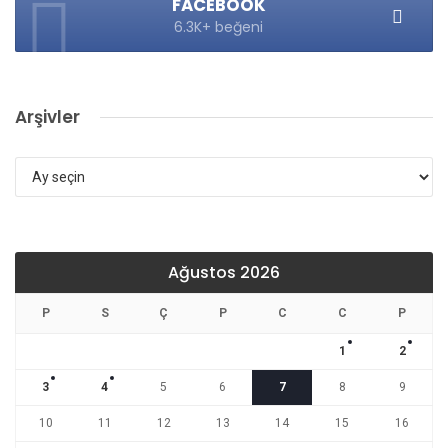
FACEBOOK
6.3K+ beğeni
Arşivler
Arşivler
Ağustos 2026
P
S
Ç
P
C
C
P
1
2
3
4
5
6
7
8
9
10
11
12
13
14
15
16