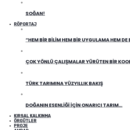
SOĞAN!
RÖPORTAJ
“HEM BIR BILIM HEM BIR UYGULAMA HEM DE
ÇOK YÖNLÜ ÇALIŞMALAR YÜRÜTEN BIR KOOPE
TÜRK TARIMINA YÜZYILLIK BAKIŞ
DOĞANIN ESENLIĞI İÇIN ONARICI TARIM…
KIRSAL KALKINMA
ÖRGÜTLER
PROJE