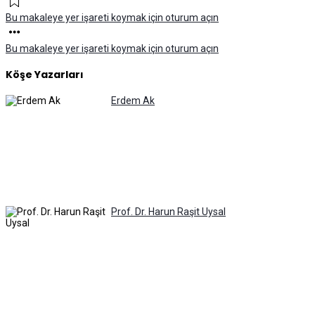
Bu makaleye yer işareti koymak için oturum açın
Bu makaleye yer işareti koymak için oturum açın
Köşe Yazarları
Erdem Ak
Prof. Dr. Harun Raşit Uysal