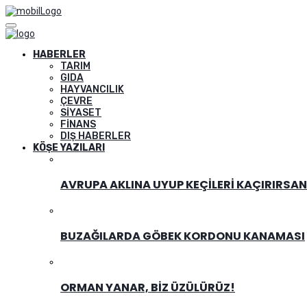
HABERLER
TARIM
GIDA
HAYVANCILIK
ÇEVRE
SIYASET
FINANS
DIŞ HABERLER
KÖŞE YAZILARI
AVRUPA AKLINA UYUP KEÇILERI KAÇIRIRSA
BUZAĞILARDA GÖBEK KORDONU KANAMASI
ORMAN YANAR, BIZ ÜZÜLÜRÜZ!