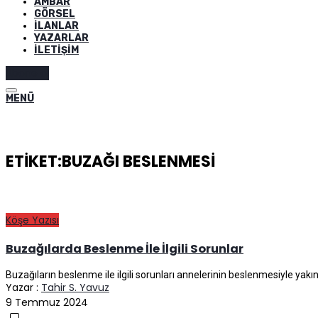
AMBAR
GÖRSEL
İLANLAR
YAZARLAR
İLETIŞIM
Abone ol
MENÜ
ETIKET:BUZAĞI BESLENMESI
Köşe Yazısı
Buzağılarda Beslenme İle İlgili Sorunlar
Buzağıların beslenme ile ilgili sorunları annelerinin beslenmesiyle yakından
Yazar :
Tahir S. Yavuz
9 Temmuz 2024