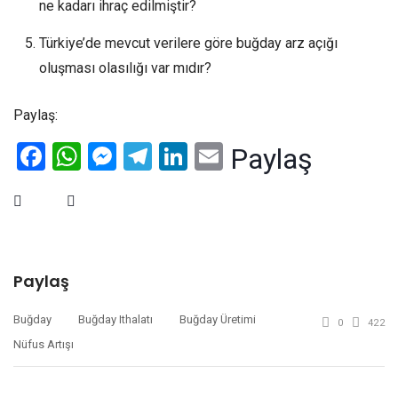
ne kadarı ihraç edilmiştir?
Türkiye’de mevcut verilere göre buğday arz açığı
oluşması olasılığı var mıdır?
Paylaş:
Facebook
WhatsApp
Messenger
Telegram
LinkedIn
Email
Paylaş
Paylaş
Buğday
Buğday Ithalatı
Buğday Üretimi
0
422
Nüfus Artışı