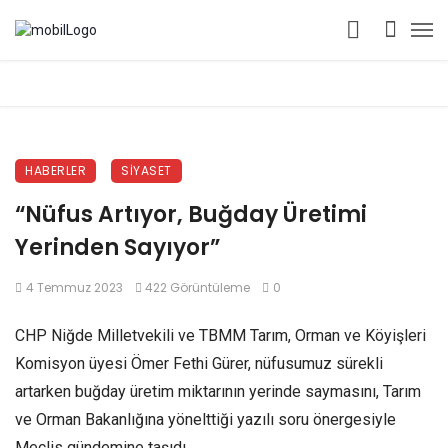
HABERLER
SIYASET
“Nüfus Artıyor, Buğday Üretimi
Yerinden Sayıyor”
4 Temmuz 2023
422 Görüntüleme
0
CHP Niğde Milletvekili ve TBMM Tarım, Orman ve Köyişleri
Komisyon üyesi Ömer Fethi Gürer, nüfusumuz sürekli
artarken buğday üretim miktarının yerinde saymasını, Tarım
ve Orman Bakanlığına yönelttiği yazılı soru önergesiyle
Meclis gündemine taşıdı.