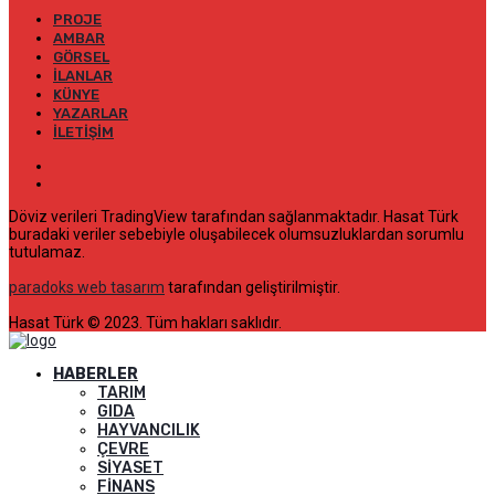
PROJE
AMBAR
GÖRSEL
İLANLAR
KÜNYE
YAZARLAR
İLETIŞIM
Döviz verileri TradingView tarafından sağlanmaktadır. Hasat Türk
buradaki veriler sebebiyle oluşabilecek olumsuzluklardan sorumlu
tutulamaz.
paradoks web tasarım
tarafından geliştirilmiştir.
Hasat Türk © 2023. Tüm hakları saklıdır.
HABERLER
TARIM
GIDA
HAYVANCILIK
ÇEVRE
SIYASET
FINANS