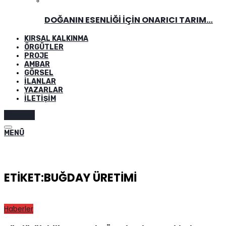
DOĞANIN ESENLIĞI İÇIN ONARICI TARIM…
KIRSAL KALKINMA
ÖRGÜTLER
PROJE
AMBAR
GÖRSEL
İLANLAR
YAZARLAR
İLETIŞIM
Abone ol
MENÜ
ETIKET:BUĞDAY ÜRETIMI
Haberler