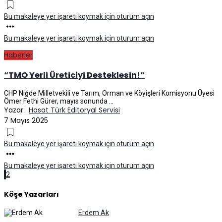
Bu makaleye yer işareti koymak için oturum açın
Bu makaleye yer işareti koymak için oturum açın
Haberler
“TMO Yerli Üreticiyi Desteklesin!”
CHP Niğde Milletvekili ve Tarım, Orman ve Köyişleri Komisyonu Üyesi
Ömer Fethi Gürer, mayıs sonunda ...
Yazar :
Hasat Türk Editoryal Servisi
7 Mayıs 2025
Bu makaleye yer işareti koymak için oturum açın
Bu makaleye yer işareti koymak için oturum açın
Gönderilerde
1
2
gezinme
Köşe Yazarları
Erdem Ak