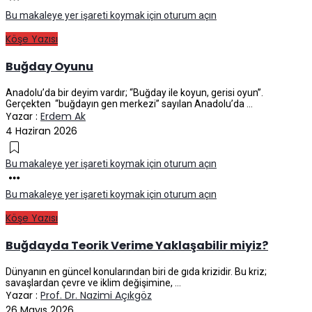
Bu makaleye yer işareti koymak için oturum açın
Köşe Yazısı
Buğday Oyunu
Anadolu’da bir deyim vardır; “Buğday ile koyun, gerisi oyun”.
Gerçekten “buğdayın gen merkezi” sayılan Anadolu’da ...
Yazar :
Erdem Ak
4 Haziran 2026
Bu makaleye yer işareti koymak için oturum açın
Bu makaleye yer işareti koymak için oturum açın
Köşe Yazısı
Buğdayda Teorik Verime Yaklaşabilir miyiz?
Dünyanın en güncel konularından biri de gıda krizidir. Bu kriz;
savaşlardan çevre ve iklim değişimine, ...
Yazar :
Prof. Dr. Nazimi Açıkgöz
26 Mayıs 2026