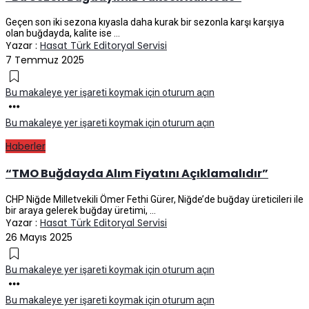
Geçen son iki sezona kıyasla daha kurak bir sezonla karşı karşıya
olan buğdayda, kalite ise ...
Yazar :
Hasat Türk Editoryal Servisi
7 Temmuz 2025
Bu makaleye yer işareti koymak için oturum açın
Bu makaleye yer işareti koymak için oturum açın
Haberler
“TMO Buğdayda Alım Fiyatını Açıklamalıdır”
CHP Niğde Milletvekili Ömer Fethi Gürer, Niğde’de buğday üreticileri ile
bir araya gelerek buğday üretimi, ...
Yazar :
Hasat Türk Editoryal Servisi
26 Mayıs 2025
Bu makaleye yer işareti koymak için oturum açın
Bu makaleye yer işareti koymak için oturum açın