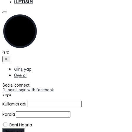
İLETIŞIM
0
%
✕
Giriş yap
Üye ol
Social connect:
Login
Login with facebook
veya
Kullanıcı adı
Parola
Beni Hatırla