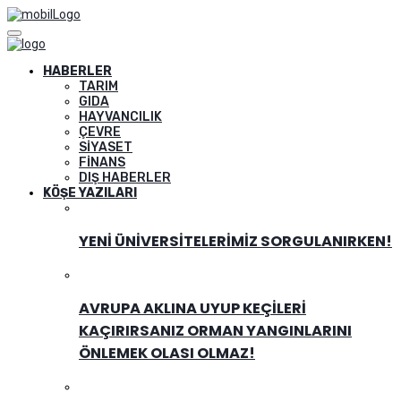
HABERLER
TARIM
GIDA
HAYVANCILIK
ÇEVRE
SIYASET
FINANS
DIŞ HABERLER
KÖŞE YAZILARI
YENI ÜNIVERSITELERIMIZ SORGULANIRKEN!
AVRUPA AKLINA UYUP KEÇILERI
KAÇIRIRSANIZ ORMAN YANGINLARINI
ÖNLEMEK OLASI OLMAZ!