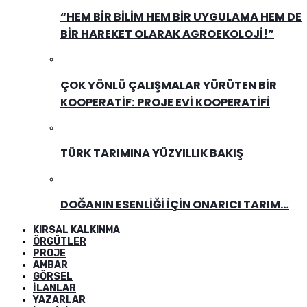
“HEM BIR BILIM HEM BIR UYGULAMA HEM DE
BIR HAREKET OLARAK AGROEKOLOJI!”
ÇOK YÖNLÜ ÇALIŞMALAR YÜRÜTEN BIR
KOOPERATIF: PROJE EVI KOOPERATIFI
TÜRK TARIMINA YÜZYILLIK BAKIŞ
DOĞANIN ESENLIĞI İÇIN ONARICI TARIM…
KIRSAL KALKINMA
ÖRGÜTLER
PROJE
AMBAR
GÖRSEL
İLANLAR
YAZARLAR