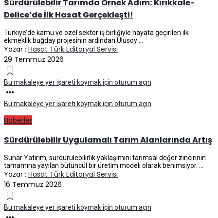
Sürdürülebilir Tarımda Örnek Adım: Kırıkkale-
Delice’de İlk Hasat Gerçekleşti!
Türkiye’de kamu ve özel sektör iş birliğiyle hayata geçirilen ilk
ekmeklik buğday projesinin ardından Ulusoy ...
Yazar :
Hasat Türk Editoryal Servisi
29 Temmuz 2026
Bu makaleye yer işareti koymak için oturum açın
Bu makaleye yer işareti koymak için oturum açın
Haberler
Sürdürülebilir Uygulamalı Tarım Alanlarında Artış
Sunar Yatırım, sürdürülebilirlik yaklaşımını tarımsal değer zincirinin
tamamına yayılan bütüncül bir üretim modeli olarak benimsiyor. ...
Yazar :
Hasat Türk Editoryal Servisi
16 Temmuz 2026
Bu makaleye yer işareti koymak için oturum açın