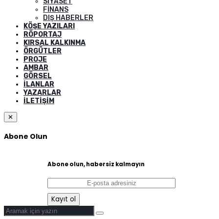
SIYASET
FINANS
DIŞ HABERLER
KÖŞE YAZILARI
RÖPORTAJ
KIRSAL KALKINMA
ÖRGÜTLER
PROJE
AMBAR
GÖRSEL
İLANLAR
YAZARLAR
İLETIŞIM
✕
Abone Olun
Abone olun, habersiz kalmayın