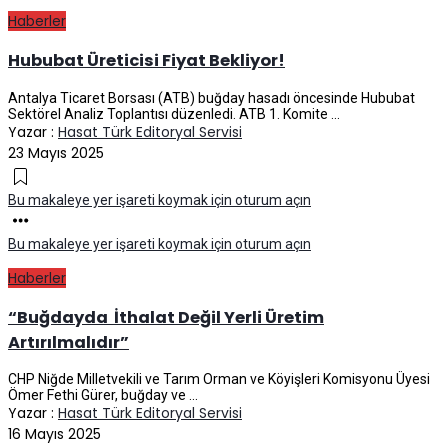
Haberler
Hububat Üreticisi Fiyat Bekliyor!
Antalya Ticaret Borsası (ATB) buğday hasadı öncesinde Hububat
Sektörel Analiz Toplantısı düzenledi. ATB 1. Komite ...
Yazar :
Hasat Türk Editoryal Servisi
23 Mayıs 2025
Bu makaleye yer işareti koymak için oturum açın
Bu makaleye yer işareti koymak için oturum açın
Haberler
“Buğdayda İthalat Değil Yerli Üretim
Artırılmalıdır”
CHP Niğde Milletvekili ve Tarım Orman ve Köyişleri Komisyonu Üyesi
Ömer Fethi Gürer, buğday ve ...
Yazar :
Hasat Türk Editoryal Servisi
16 Mayıs 2025