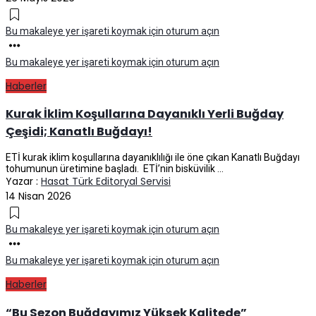
Bu makaleye yer işareti koymak için oturum açın
Bu makaleye yer işareti koymak için oturum açın
Haberler
Kurak İklim Koşullarına Dayanıklı Yerli Buğday
Çeşidi; Kanatlı Buğdayı!
ETİ kurak iklim koşullarına dayanıklılığı ile öne çıkan Kanatlı Buğdayı
tohumunun üretimine başladı. ETİ’nin bisküvilik ...
Yazar :
Hasat Türk Editoryal Servisi
14 Nisan 2026
Bu makaleye yer işareti koymak için oturum açın
Bu makaleye yer işareti koymak için oturum açın
Haberler
“Bu Sezon Buğdayımız Yüksek Kalitede”