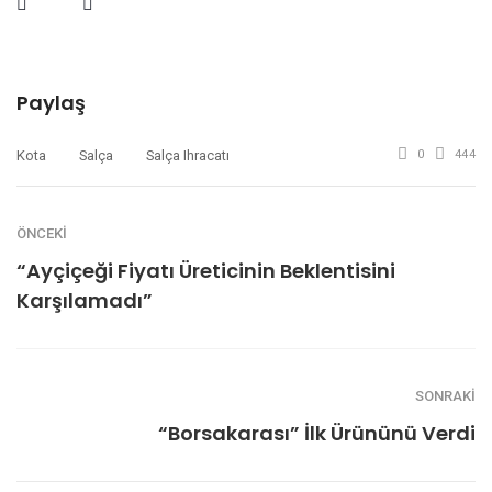
Paylaş
Kota
Salça
Salça Ihracatı
0
444
ÖNCEKI
“Ayçiçeği Fiyatı Üreticinin Beklentisini
Karşılamadı”
SONRAKI
“Borsakarası” İlk Ürününü Verdi