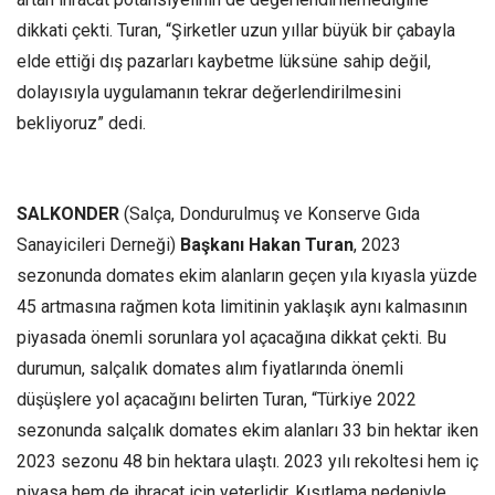
dikkati çekti. Turan, “Şirketler uzun yıllar büyük bir çabayla
elde ettiği dış pazarları kaybetme lüksüne sahip değil,
dolayısıyla uygulamanın tekrar değerlendirilmesini
bekliyoruz” dedi.
SALKONDER
(Salça, Dondurulmuş ve Konserve Gıda
Sanayicileri Derneği)
Başkanı Hakan Turan
, 2023
sezonunda domates ekim alanların geçen yıla kıyasla yüzde
45 artmasına rağmen kota limitinin yaklaşık aynı kalmasının
piyasada önemli sorunlara yol açacağına dikkat çekti. Bu
durumun, salçalık domates alım fiyatlarında önemli
düşüşlere yol açacağını belirten Turan, “Türkiye 2022
sezonunda salçalık domates ekim alanları 33 bin hektar iken
2023 sezonu 48 bin hektara ulaştı. 2023 yılı rekoltesi hem iç
piyasa hem de ihracat için yeterlidir. Kısıtlama nedeniyle