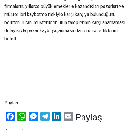
firmaların, yıllarca büyük emeklerle kazandıkları pazarları ve
müşterileri kaybetme riskiyle karşı karşıya bulunduğunu
belirten Turan, müşterilerin ürün taleplerinin karşılanamaması
dolayısıyla pazar kaybı yaşanmasından endişe ettiklerini
belirtti.
Paylaş:
Facebook
WhatsApp
Messenger
Telegram
LinkedIn
Email
Paylaş