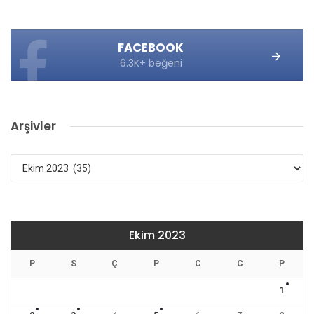
FACEBOOK
6.3K+ beğeni
Arşivler
Arşivler
Ekim 2023
P
S
Ç
P
C
C
P
1