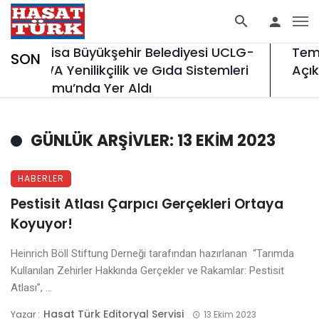
Manisa Büyükşehir Belediyesi UCLG-
Temm
SON
MEWA Yenilikçilik ve Gıda Sistemleri
Açıkl
Forumu’nda Yer Aldı
GÜNLÜK ARŞIVLER: 13 EKIM 2023
HABERLER
Pestisit Atlası Çarpıcı Gerçekleri Ortaya
Koyuyor!
Heinrich Böll Stiftung Derneği tarafından hazırlanan “Tarımda
Kullanılan Zehirler Hakkında Gerçekler ve Rakamlar: Pestisit
Atlası”, ...
Hasat Türk Editoryal Servisi
Yazar :
13 Ekim 2023