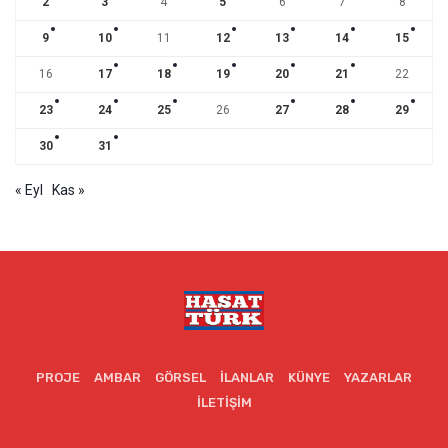
2
3
4
5
6
7
8
9
10
11
12
13
14
15
16
17
18
19
20
21
22
23
24
25
26
27
28
29
30
31
« Eyl
Kas »
PROJE
AMBAR
GÖRSEL
İLANLAR
KÜNYE
YAZARLAR
İLETIŞIM