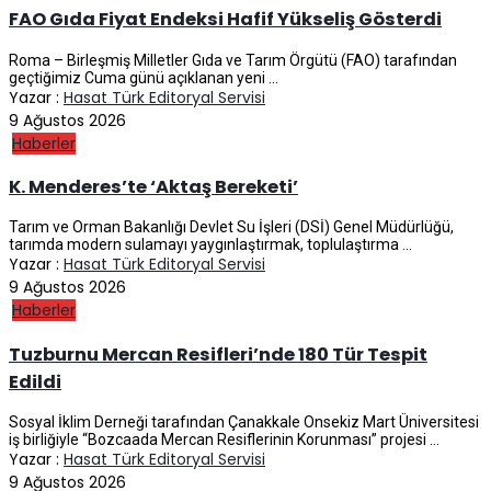
FAO Gıda Fiyat Endeksi Hafif Yükseliş Gösterdi
Roma – Birleşmiş Milletler Gıda ve Tarım Örgütü (FAO) tarafından
geçtiğimiz Cuma günü açıklanan yeni ...
Yazar :
Hasat Türk Editoryal Servisi
9 Ağustos 2026
Haberler
K. Menderes’te ‘Aktaş Bereketi’
Tarım ve Orman Bakanlığı Devlet Su İşleri (DSİ) Genel Müdürlüğü,
tarımda modern sulamayı yaygınlaştırmak, toplulaştırma ...
Yazar :
Hasat Türk Editoryal Servisi
9 Ağustos 2026
Haberler
Tuzburnu Mercan Resifleri’nde 180 Tür Tespit
Edildi
Sosyal İklim Derneği tarafından Çanakkale Onsekiz Mart Üniversitesi
iş birliğiyle “Bozcaada Mercan Resiflerinin Korunması” projesi ...
Yazar :
Hasat Türk Editoryal Servisi
9 Ağustos 2026