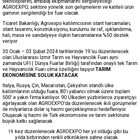
teknolojilerini, ambalaj ekipmanlarını sergileyeceği
AGROEXPO, sektöre yönelik son gelişmelerin ve kaliteli ürün
gamının sergilendiği bir fuar olacak.
Ticaret Bakanlığı; Agroexpo katılımcısının stant harcamaları;
stant tasarımı, konstrüksiyonu, kurulumu ile raf, ışıklandırma,
halı, masa ve sandalyeye ilişkin harcamalarına %50 destek
veriyor.
30 Ocak – 03 Şubat 2024 tarihlerinde 19.’su düzenlenecek
olan Uluslararası İzmir Tarım ve Hayvancılık Fuarı aynı
zamanda UFİ ( Dünya Fuarlar Birliği) tarafından onaylı tek Tarım
ve Hayvancılık Fuarı olma özelliğini taşıyor.
TARIM
EKONOMİSİNE SOLUK KATACAK
İtalya, Rusya, Çin, Macaristan, Çekya’nın standlı ülke
katılımlarının olduğu fuara, 80’i yabancı olmak üzere toplam
500′ e yakın firma katılıyor. 90 Ülkeden yüzbinlerce ziyaretçiyi
ağırlayacak olan AGROEXPO’da düzenlenecek ikili görüşmeler
ile milyarlarca dolar iş hacmi gerçekleşmesi hedefleniyor.
Oluşacak iş hacmi ile Türk ekonomisine ve tarım sektörüne
büyük katkı sağlanacak.
kez düzenlenecek AGROEXPO her yıl olduğu gibi bu
yılda birbirinden renkli etkinliklere sahne olacak.