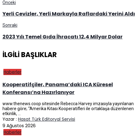
Önceki
Yerli Cevizler, Yerli Markayla Raflardaki Yerini Aldı
Sonraki
2023 Yılı Temel Gıda İhracatı 12,4 Milyar Dolar
İLGILI BAŞLIKLAR
Haberler
Kooperatifçiler, Panama’daki ICA Küresel
Konferansı’na Hazırlanıyor
www.thenews.coop sitesinde Rebecca Harvey imzasıyla yayınlanan
habere göre; “Amerika Kıtası Kooperatifleri ile ortaklaşa düzenlenen
etkinlik, ...
Yazar :
Hasat Türk Editoryal Servisi
9 Ağustos 2026
Haberler