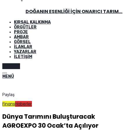
DOĞANIN ESENLIĞI İÇIN ONARICI TARIM…
KIRSAL KALKINMA
ÖRGÜTLER
PROJE
AMBAR
GÖRSEL
İLANLAR
YAZARLAR
İLETIŞIM
Abone ol
MENÜ
Paylaş
Finans
Haberler
Dünya Tarımını Buluşturacak
AGROEXPO 30 Ocak’ta Açılıyor