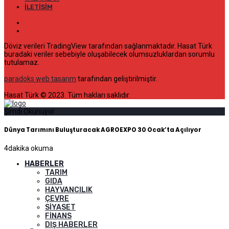
İLETIŞIM
Döviz verileri TradingView tarafından sağlanmaktadır. Hasat Türk
buradaki veriler sebebiyle oluşabilecek olumsuzluklardan sorumlu
tutulamaz.
paradoks web tasarım
tarafından geliştirilmiştir.
Hasat Türk © 2023. Tüm hakları saklıdır.
Şimdi Okunuyor
Dünya Tarımını Buluşturacak AGROEXPO 30 Ocak’ta Açılıyor
4
dakika okuma
HABERLER
TARIM
GIDA
HAYVANCILIK
ÇEVRE
SIYASET
FINANS
DIŞ HABERLER