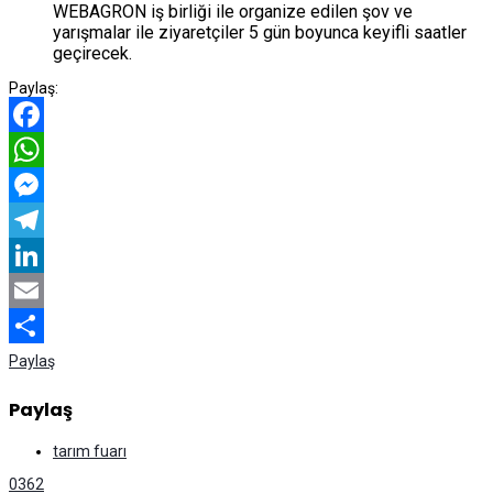
WEBAGRON iş birliği ile organize edilen şov ve
yarışmalar ile ziyaretçiler 5 gün boyunca keyifli saatler
geçirecek.
Paylaş:
Facebook
WhatsApp
Messenger
Telegram
LinkedIn
Email
Paylaş
Paylaş
tarım fuarı
0
362