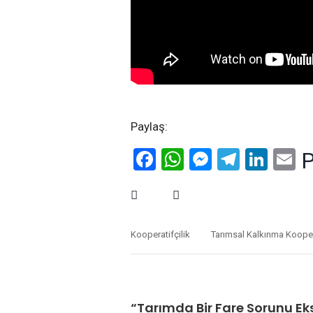
Paylaş:
Facebook
WhatsApp
Messenge
Telegr
Link
E
P
Kooperatifçilik
Tarımsal Kalkınma Koopera
“Tarımda Bir Fare Sorunu Eks