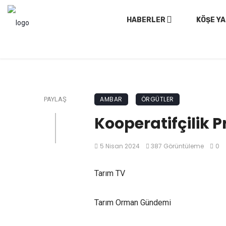
HABERLER
KÖŞE YA
AMBAR
ÖRGÜTLER
PAYLAŞ
Kooperatifçilik 
5 Nisan 2024
387 Görüntüleme
0
Tarım TV
Tarım Orman Gündemi