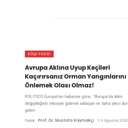
KÖŞE YAZISI
Avrupa Aklına Uyup Keçileri
Kaçırırsanız Orman Yangınlarını
Önlemek Olası Olmaz!
POLITICO Europe’nin haberine göre; “Avrupa’da iklim
değişikliğinin etkisiyle giderek sıklaşan ve daha yıkıcı d
gelen ...
Prof. Dr. Mustafa Kaymakçı
Yazar :
4 Ağustos 2026