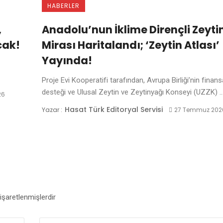
HABERLER
,
Anadolu’nun İklime Dirençli Zeyti
cak!
Mirası Haritalandı; ‘Zeytin Atlası’
Yayında!
Proje Evi Kooperatifi tarafından, Avrupa Birliği’nin finans
desteği ve Ulusal Zeytin ve Zeytinyağı Konseyi (UZZK) ..
26
Hasat Türk Editoryal Servisi
Yazar :
27 Temmuz 202
 işaretlenmişlerdir