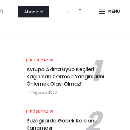
Abone ol
ÜTLER
PROJE
AMBAR
GÖRSEL
MENÜ
İLAN
KÖŞE YAZISI
Avrupa Aklına Uyup Keçileri
Kaçırırsanız Orman Yangınlarını
Önlemek Olası Olmaz!
4 Ağustos 2026
KÖŞE YAZISI
Buzağılarda Göbek Kordonu
Kanaması