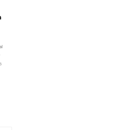
n
al
.
6