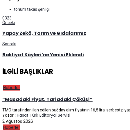
tohum takas şenliği
0
323
Önceki
Yapay Zekâ, Tarım ve Gıdalarımız
Sonraki
Bakliyat Köyleri’ne Yenisi Eklendi
İLGILI BAŞLIKLAR
Haberler
“Masadaki Fiyat, Tarladaki Çöküş!”
TMO tarafından ilan edilen buğday alım fiyatının 16,5 lira, serbest piyasa
Yazar :
Hasat Türk Editoryal Servisi
2 Ağustos 2026
Haberler