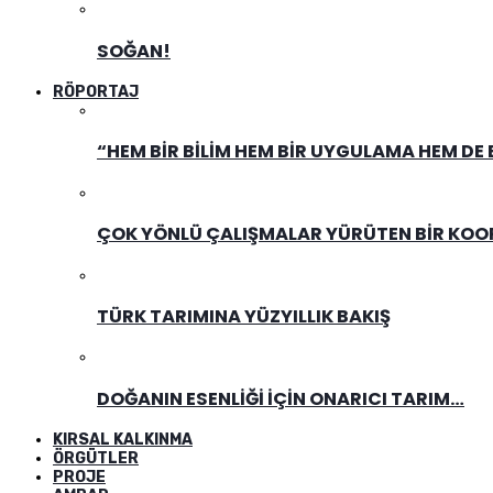
SOĞAN!
RÖPORTAJ
“HEM BIR BILIM HEM BIR UYGULAMA HEM DE
ÇOK YÖNLÜ ÇALIŞMALAR YÜRÜTEN BIR KOOPE
TÜRK TARIMINA YÜZYILLIK BAKIŞ
DOĞANIN ESENLIĞI İÇIN ONARICI TARIM…
KIRSAL KALKINMA
ÖRGÜTLER
PROJE