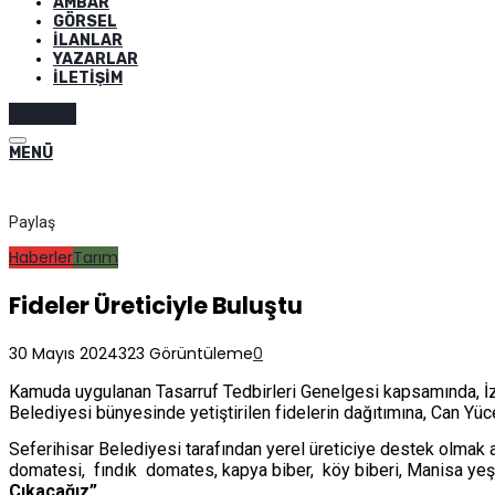
AMBAR
GÖRSEL
İLANLAR
YAZARLAR
İLETIŞIM
Abone ol
MENÜ
Paylaş
Haberler
Tarım
Fideler Üreticiyle Buluştu
30 Mayıs 2024
323 Görüntüleme
0
Kamuda uygulanan Tasarruf Tedbirleri Genelgesi kapsamında, İzmir
Belediyesi bünyesinde yetiştirilen fidelerin dağıtımına, Can Yü
Seferihisar Belediyesi tarafından yerel üreticiye destek olmak 
domatesi, fındık domates, kapya biber, köy biberi, Manisa yeşi
Çıkacağız”