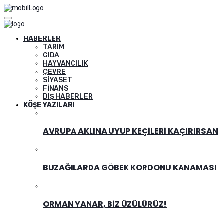
HABERLER
TARIM
GIDA
HAYVANCILIK
ÇEVRE
SIYASET
FINANS
DIŞ HABERLER
KÖŞE YAZILARI
AVRUPA AKLINA UYUP KEÇILERI KAÇIRIRSA
BUZAĞILARDA GÖBEK KORDONU KANAMASI
ORMAN YANAR, BIZ ÜZÜLÜRÜZ!