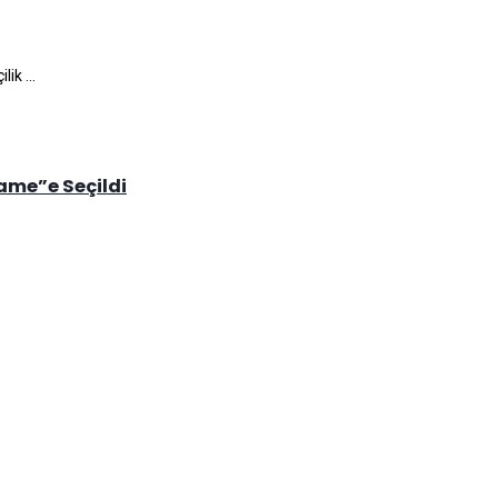
ik ...
Fame”e Seçildi