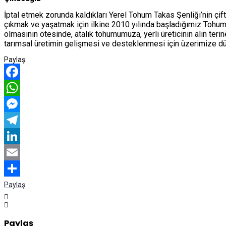
İptal etmek zorunda kaldıkları Yerel Tohum Takas Şenliği’nin çif
çıkmak ve yaşatmak için ilkine 2010 yılında başladığımız Tohum 
olmasının ötesinde, atalık tohumumuza, yerli üreticinin alın ter
tarımsal üretimin gelişmesi ve desteklenmesi için üzerimize dü
Paylaş:
Facebook
WhatsApp
Messenger
Telegram
LinkedIn
Email
Paylaş
Paylaş