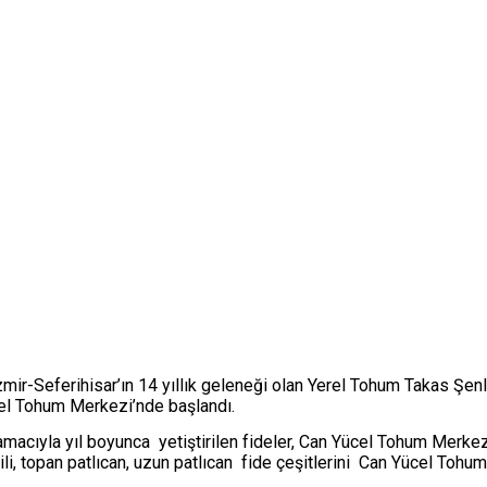
-Seferihisar’ın 14 yıllık geleneği olan Yerel Tohum Takas Şenliği
cel Tohum Merkezi’nde başlandı.
amacıyla yıl boyunca yetiştirilen fideler, Can Yücel Tohum Merke
li, topan patlıcan, uzun patlıcan fide çeşitlerini Can Yücel Toh