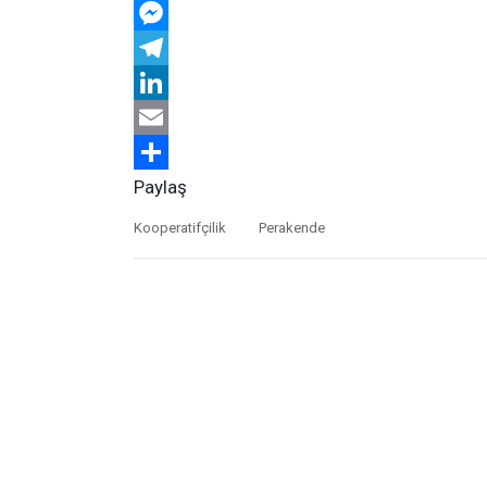
WhatsApp
Messenger
Telegram
LinkedIn
Email
Paylaş
Kooperatifçilik
Perakende