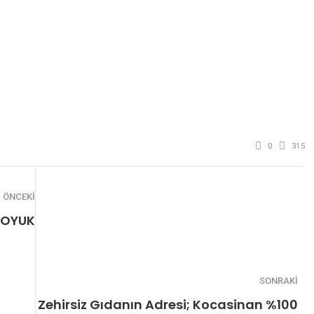
0
315
ÖNCEKI
OYUK
SONRAKI
Zehirsiz Gıdanın Adresi; Kocasinan %100