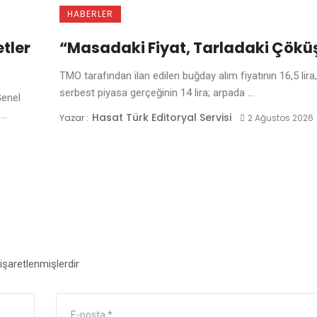
HABERLER
tler
“Masadaki Fiyat, Tarladaki Çökü
TMO tarafından ilan edilen buğday alım fiyatının 16,5 lira,
serbest piyasa gerçeğinin 14 lira; arpada ...
Genel
..
Hasat Türk Editoryal Servisi
Yazar :
2 Ağustos 2026
 işaretlenmişlerdir