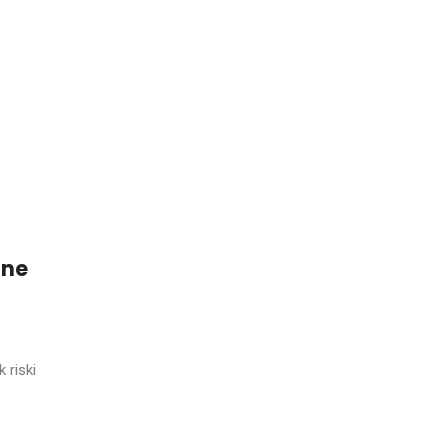
ine
k riski