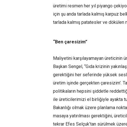
üretimi resmen her yıl piyango çekiyor
için şu anda tarlada kalmış karpuz b
tarlada kalmış patatesler ve dökülen 
“
B
en çares
izi
m”
Maliyetini karşılayamayan üreticinin 
Başkan Sengel, “Gıda krizinin yakınlaşt
gerektiğini her seferinde yüksek sesle
üretim işinde gerçekten çaresizim’. Tar
politikaların hepsini şiddetle reddet
ile üreticilerimizi el birliğiyle ayakt
Bakanlığı olmak üzere planlama nokta
masaya yatırılması gerektiğini, üretic
tekrar Efes Selçuk’tan sürülmek üzere 