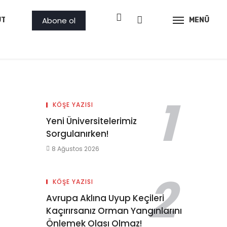
Abone ol
ÜTLER
PROJE
AMBAR
GÖRSEL
MENÜ
İLAN
KÖŞE YAZISI
Yeni Üniversitelerimiz
Sorgulanırken!
8 Ağustos 2026
KÖŞE YAZISI
Avrupa Aklına Uyup Keçileri
Kaçırırsanız Orman Yangınlarını
Önlemek Olası Olmaz!