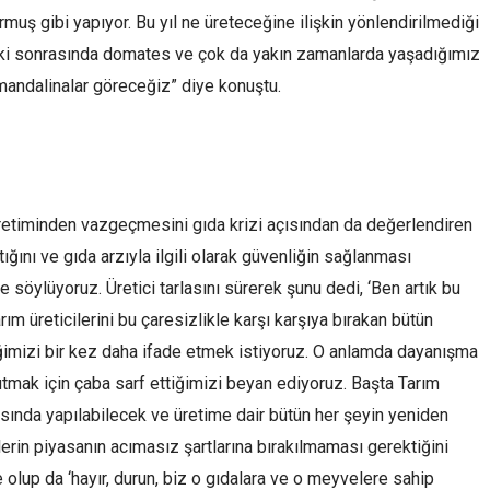
muş gibi yapıyor. Bu yıl ne üreteceğine ilişkin yönlendirilmediği
elki sonrasında domates ve çok da yakın zamanlarda yaşadığımız
mandalinalar göreceğiz” diye konuştu.
üretiminden vazgeçmesini gıda krizi açısından da değerlendiren
ığını ve gıda arzıyla ilgili olarak güvenliğin sağlanması
 söylüyoruz. Üretici tarlasını sürerek şunu dedi, ‘Ben artık bu
ım üreticilerini bu çaresizlikle karşı karşıya bırakan bütün
tiğimizi bir kez daha ifade etmek istiyoruz. O anlamda dayanışma
a tutmak için çaba sarf ettiğimizi beyan ediyoruz. Başta Tarım
sında yapılabilecek ve üretime dair bütün her şeyin yeniden
ilerin piyasanın acımasız şartlarına bırakılmaması gerektiğini
olup da ‘hayır, durun, biz o gıdalara ve o meyvelere sahip