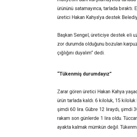
ürününü satamayınca, tarlada bıraktı.
üretici Hakan Kahya’ya destek Belediy
Başkan Sengel, üreticiye destek eli uz
zor durumda olduğunu bozulan karpuz 
çığlığını duyalım” dedi.
“Tükenm
i
ş
d
urumday
ı
z”
Zarar gören üretici Hakan Kahya yaşadı
ürün tarlada kaldı. 6 kiloluk, 15 kilol
şimdi 60 lira. Gübre 12 liraydı, şimdi 
rakam son günlerde 1 lira oldu. Tüccara 
ayakta kalmak mümkün değil. Tükenmi