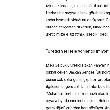
izlemektense işin müdahili olmak isted
Herkes bir meyve olarak görebilir kar
kadar kıymetli olduğunu görüyoruz. Bi
burada gerçekten dişinden, tırnağında
üreticimize el uzatmak istedik” dedi.
“
Üret
ici
ver
i
lerle yönlend
i
r
i
lm
i
yor
”
Efes Selçuklu üretici Hakan Kahya’nın
dikkat çeken Başkan Sengel, “Bu nokt
bunun çok daha geniş çaplı bir problem
ilgilenen öngörü sahibi isimler bu ülke
‘Muhakkak üreticinin veri bazlı olarak 
piyasa fiyatlarının üretim için belirle
gerektiğini’ yıllardan beri söylüyor. An