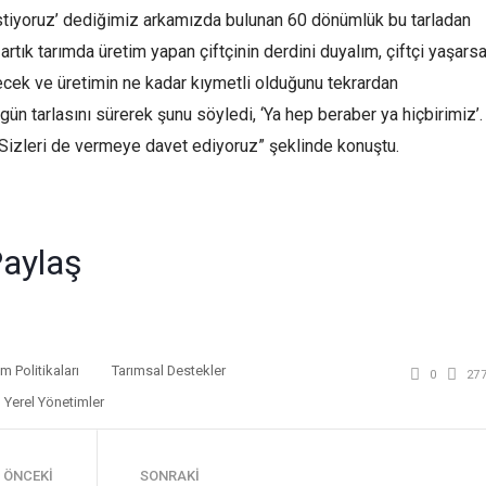
istiyoruz’ dediğimiz arkamızda bulunan 60 dönümlük bu tarladan
artık tarımda üretim yapan çiftçinin derdini duyalım, çiftçi yaşars
ecek ve üretimin ne kadar kıymetli olduğunu tekrardan
n tarlasını sürerek şunu söyledi, ‘Ya hep beraber ya hiçbirimiz’.
. Sizleri de vermeye davet ediyoruz” şeklinde konuştu.
r
am
edIn
mail
aylaş
ım Politikaları
Tarımsal Destekler
0
27
Yerel Yönetimler
ÖNCEKI
SONRAKI