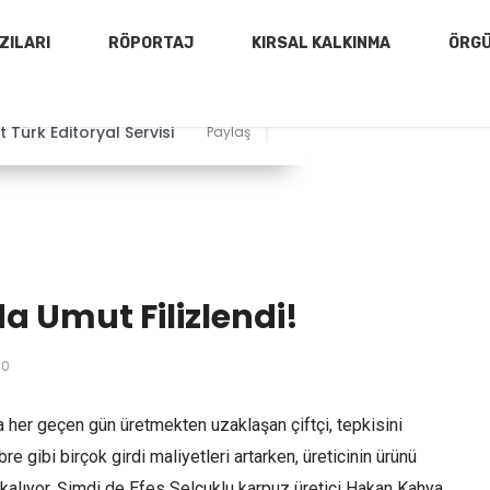
ZILARI
RÖPORTAJ
KIRSAL KALKINMA
ÖRG
 Türk Editoryal Servisi
Paylaş
a Umut Filizlendi!
0
yla her geçen gün üretmekten uzaklaşan çiftçi, tepkisini
gibi birçok girdi maliyetleri artarken, üreticinin ürünü
 kalıyor. Şimdi de Efes Selçuklu karpuz üretici Hakan Kahya,