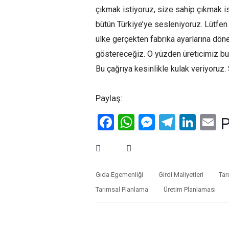
çıkmak istiyoruz, size sahip çıkmak 
bütün Türkiye’ye sesleniyoruz. Lütfen 
ülke gerçekten fabrika ayarlarına dön
göstereceğiz. O yüzden üreticimiz bugü
Bu çağrıya kesinlikle kulak veriyoruz
Paylaş:
Facebook
WhatsApp
Messenge
Telegr
Link
E
P
Gıda Egemenliği
Girdi Maliyetleri
Tar
Tarımsal Planlama
Üretim Planlaması