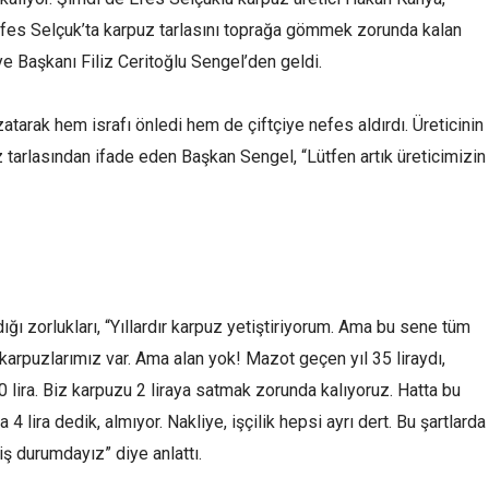
 Efes Selçuk’ta karpuz tarlasını toprağa gömmek zorunda kalan
e Başkanı Filiz Ceritoğlu Sengel’den geldi.
atarak hem israfı önledi hem de çiftçiye nefes aldırdı. Üreticinin
tarlasından ifade eden Başkan Sengel, “Lütfen artık üreticimizin
ğı zorlukları, “Yıllardır karpuz yetiştiriyorum. Ama bu sene tüm
uk karpuzlarımız var. Ama alan yok! Mazot geçen yıl 35 liraydı,
30 lira. Biz karpuzu 2 liraya satmak zorunda kalıyoruz. Hatta bu
4 lira dedik, almıyor. Nakliye, işçilik hepsi ayrı dert. Bu şartlarda
ş durumdayız” diye anlattı.