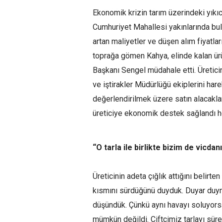
Ekonomik krizin tarım üzerindeki yıkıc
Cumhuriyet Mahallesi yakınlarında bu
artan maliyetler ve düşen alım fiyatla
toprağa gömen Kahya, elinde kalan ür
Başkanı Sengel müdahale etti. Üretic
ve iştirakler Müdürlüğü ekiplerini har
değerlendirilmek üzere satın alacakla
üreticiye ekonomik destek sağlandı he
“O
tarla
i
le b
i
rl
i
kte b
i
z
i
m de v
i
cdan
Üreticinin adeta çığlık attığını belirt
kısmını sürdüğünü duyduk. Duyar duyma
düşündük. Çünkü aynı havayı soluyors
mümkün değildi. Çiftçimiz tarlayı sür