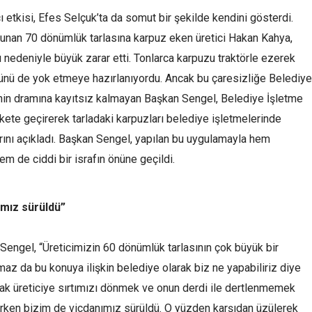
ı etkisi, Efes Selçuk’ta da somut bir şekilde kendini gösterdi.
lunan 70 dönümlük tarlasına karpuz eken üretici Hakan Kahya,
rı nedeniyle büyük zarar etti. Tonlarca karpuzu traktörle ezerek
ünü de yok etmeye hazırlanıyordu. Ancak bu çaresizliğe Belediye
inin dramına kayıtsız kalmayan Başkan Sengel, Belediye İşletme
ekete geçirerek tarladaki karpuzları belediye işletmelerinde
rını açıkladı. Başkan Sengel, yapılan bu uygulamayla hem
m de ciddi bir israfın önüne geçildi.
ımız
sürüldü
”
en Sengel, “Üreticimizin 60 dönümlük tarlasının çok büyük bir
z da bu konuya ilişkin belediye olarak biz ne yapabiliriz diye
ak üreticiye sırtımızı dönmek ve onun derdi ile dertlenmemek
erken bizim de vicdanımız sürüldü. O yüzden karşıdan üzülerek