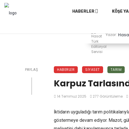
HABERLER
KÖŞE YA
Hasat
Yazar:
HABERLER
SIYASET
TARIM
PAYLAŞ
Karpuz Tarlasınd
14 Temmuz 2025
277 Görüntüleme
İktidarın uyguladığı tarım politikaları
göstermeye devam ediyor. Mazot, gübre 
maliyetini dahi karşılamayınca tarlada