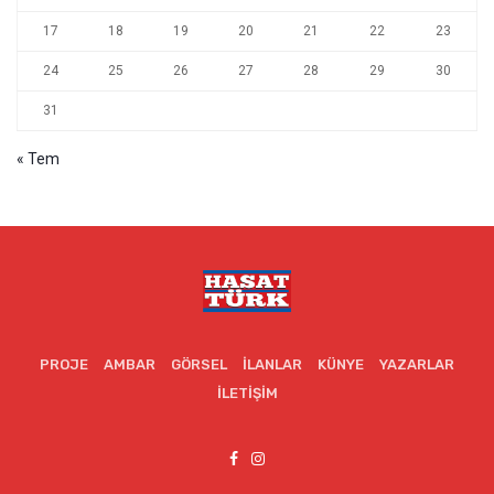
17
18
19
20
21
22
23
24
25
26
27
28
29
30
31
« Tem
PROJE
AMBAR
GÖRSEL
İLANLAR
KÜNYE
YAZARLAR
İLETIŞIM