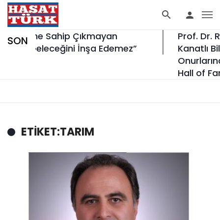
liğine Sahip Çıkmayan
Prof. Dr. Rüv
SON
ler Geleceğini İnşa Edemez”
Kanatlı Bilimini
Onurlarından “
Hall of Fame”e
ETIKET:TARIM