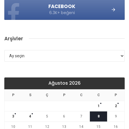
FACEBOOK
6.3K+ beğeni
Arşivler
Arşivler
Ağustos 2026
P
S
Ç
P
C
C
P
1
2
3
4
5
6
7
8
9
10
11
12
13
14
15
16