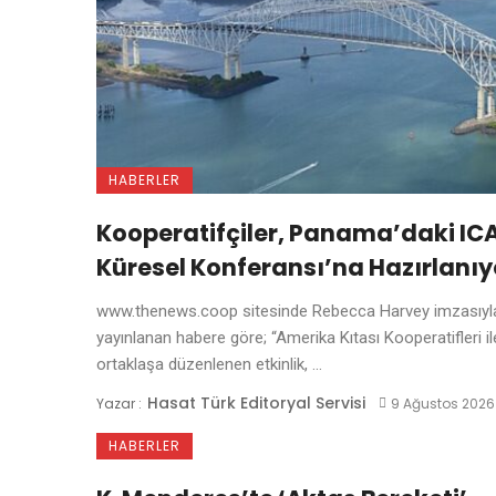
HABERLER
Kooperatifçiler, Panama’daki IC
Küresel Konferansı’na Hazırlanıy
www.thenews.coop sitesinde Rebecca Harvey imzasıyl
yayınlanan habere göre; “Amerika Kıtası Kooperatifleri il
ortaklaşa düzenlenen etkinlik, ...
Hasat Türk Editoryal Servisi
Yazar :
9 Ağustos 2026
HABERLER