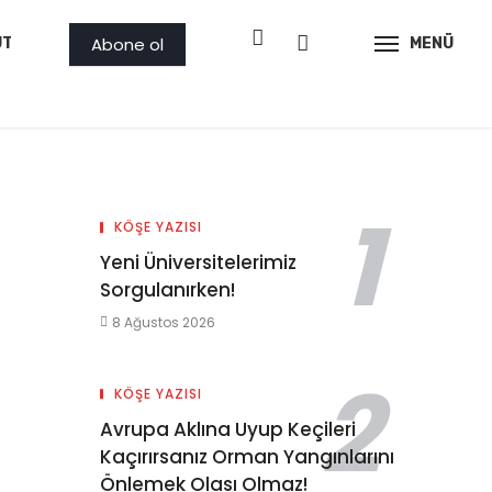
Abone ol
ÜTLER
PROJE
AMBAR
GÖRSEL
MENÜ
İLAN
KÖŞE YAZISI
Yeni Üniversitelerimiz
Sorgulanırken!
8 Ağustos 2026
KÖŞE YAZISI
Avrupa Aklına Uyup Keçileri
Kaçırırsanız Orman Yangınlarını
Önlemek Olası Olmaz!