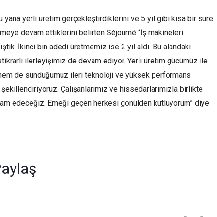
 yana yerli üretim gerçekleştirdiklerini ve 5 yıl gibi kısa bir süre
ümeye devam ettiklerini belirten Séjourné “İş makineleri
ştık. İkinci bin adedi üretmemiz ise 2 yıl aldı. Bu alandaki
stikrarlı ilerleyişimiz de devam ediyor. Yerli üretim gücümüz ile
hem de sunduğumuz ileri teknoloji ve yüksek performans
i şekillendiriyoruz. Çalışanlarımız ve hissedarlarımızla birlikte
evam edeceğiz. Emeği geçen herkesi gönülden kutluyorum” diye
r
am
edIn
mail
aylaş