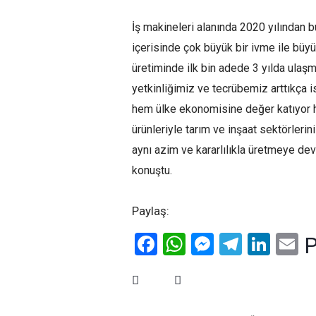
İş makineleri alanında 2020 yılından bu
içerisinde çok büyük bir ivme ile büy
üretiminde ilk bin adede 3 yılda ulaşmı
yetkinliğimiz ve tecrübemiz arttıkça i
hem ülke ekonomisine değer katıyor 
ürünleriyle tarım ve inşaat sektörlerin
aynı azim ve kararlılıkla üretmeye d
konuştu.
Paylaş:
Facebook
WhatsApp
Messenge
Telegr
Link
E
P