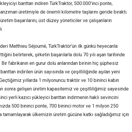
yükleyiciyi banttan indiren TürkTraktör, 500.000’inci ponte,
anzıman üretimiyle de önemli kilometre taşlarını geride bıraktı.
retim başarılarını, üst düzey yöneticiler ve çalışanların
ı.
deri Matthieu Séjourné, TürkTraktör’ün ilk günkü heyecanla
ğini belirterek, şirketin başarılarla dolu 70 yılı aşan tarihinde
 Bir fabrikanın en gurur dolu anlarından birinin hiç şüphesiz
 banttan indirilen ürün sayısında ve çeşitliliğinde aşılan yeni
eçtiğimiz yıllarda 1 milyonuncu traktör ve 10 bininci kabin
tan sonra gelişen üretim kapasitemiz ve çeşitliliğimiz sayesinde
inci yerli kazıcı yükleyici banttan indirmenin haklı sevincini
ımızda 500 bininci ponte, 700 bininci motor ve 1 milyon 250
la tamamlayarak ülkemizin üretim gücüne katkı sağladığımız için