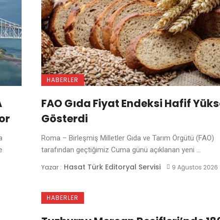
HABERLER
A
FAO Gıda Fiyat Endeksi Hafif Yüks
or
Gösterdi
a
Roma – Birleşmiş Milletler Gıda ve Tarım Örgütü (FAO)
e
tarafından geçtiğimiz Cuma günü açıklanan yeni ...
Hasat Türk Editoryal Servisi
Yazar :
9 Ağustos 2026
HABERLER