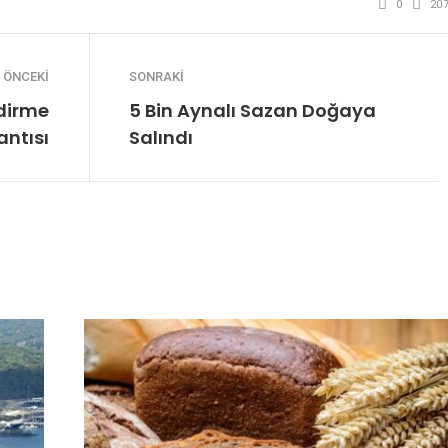
0
20
ÖNCEKI
SONRAKI
ndirme
5 Bin Aynalı Sazan Doğaya
antısı
Salındı