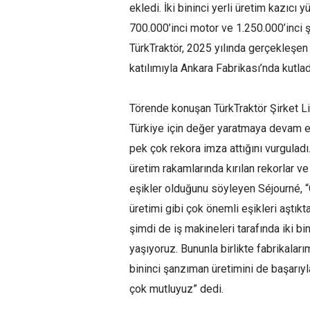
ekledi. İki bininci yerli üretim kazıcı 
700.000’inci motor ve 1.250.000’inci ş
TürkTraktör, 2025 yılında gerçekleşen ü
katılımıyla Ankara Fabrikası’nda kutlad
Törende konuşan TürkTraktör Şirket Li
Türkiye için değer yaratmaya devam etti
pek çok rekora imza attığını vurguladı.
üretim rakamlarında kırılan rekorlar ve
eşikler olduğunu söyleyen Séjourné, “G
üretimi gibi çok önemli eşikleri aştık
şimdi de iş makineleri tarafında iki bin
yaşıyoruz. Bununla birlikte fabrikalar
bininci şanzıman üretimini de başarıy
çok mutluyuz” dedi.