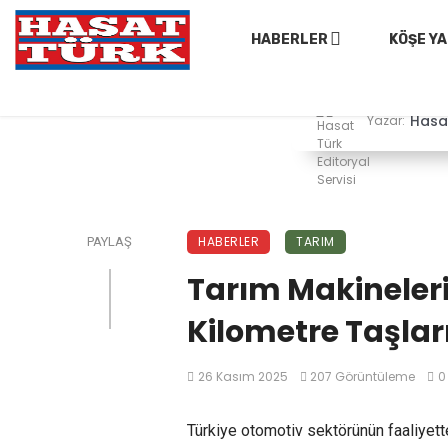
HABERLER
KÖŞE YA
Hasat
Yazar:
HABERLER
TARIM
PAYLAŞ
Tarım Makineleri
Kilometre Taşları
26 Kasım 2025
207 Görüntüleme
0
Türkiye otomotiv sektörünün faaliyettek