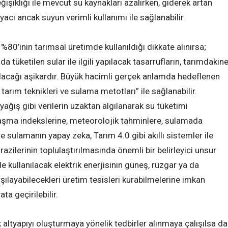
eğişikliği ile mevcut su kaynakları azalırken, giderek artan
acı ancak suyun verimli kullanımı ile sağlanabilir.
80’inin tarımsal üretimde kullanıldığı dikkate alınırsa;
a tüketilen sular ile ilgili yapılacak tasarrufların, tarımdakin
lacağı aşikardır. Büyük hacimli gerçek anlamda hedeflenen
rım teknikleri ve sulama metotları” ile sağlanabilir.
 yağış gibi verilerin uzaktan algılanarak su tüketimi
rlaşma indekslerine, meteorolojik tahminlere, sulamada
re sulamanın yapay zeka, Tarım 4.0 gibi akıllı sistemler ile
razilerinin toplulaştırılmasında önemli bir belirleyici unsur
e kullanılacak elektrik enerjisinin güneş, rüzgar ya da
arşılayabilecekleri üretim tesisleri kurabilmelerine imkan
ta geçirilebilir.
 altyapıyı oluşturmaya yönelik tedbirler alınmaya çalışılsa da