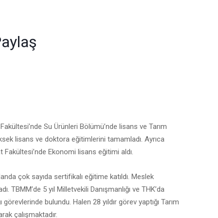
r
am
edIn
mail
aylaş
 Fakültesi’nde Su Ürünleri Bölümü’nde lisans ve Tarım
ek lisans ve doktora eğitimlerini tamamladı. Ayrıca
t Fakültesi’nde Ekonomi lisans eğitimi aldı.
anda çok sayıda sertifikalı eğitime katıldı. Meslek
adı. TBMM’de 5 yıl Milletvekili Danışmanlığı ve THK’da
görevlerinde bulundu. Halen 28 yıldır görev yaptığı Tarım
rak çalışmaktadır.