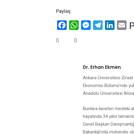
Paylaş:
Facebook
WhatsApp
Messenge
Telegr
Link
E
P
Dr. Erhan Ekmen
Ankara Üniversitesi Ziraat
Ekonomisi Bölümü’nde yüks
Anadolu Üniversitesi İktisa
Bunlara ilaveten mesleki al
hayatında 34 yılını tamaml
Genel Başkan Danışmanlığı 
Bakanlığı’nda mühendis ola