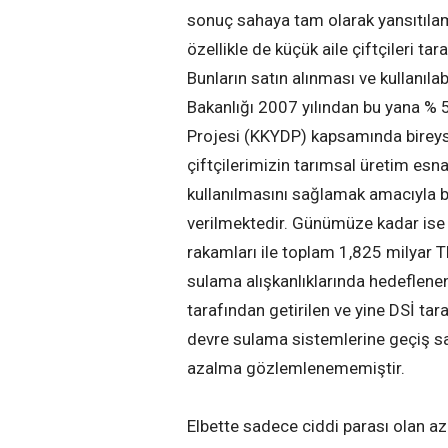
sonuç sahaya tam olarak yansıtılam
özellikle de küçük aile çiftçileri t
Bunların satın alınması ve kullanıl
Bakanlığı 2007 yılından bu yana % 5
Projesi (KKYDP) kapsamında bireyse
çiftçilerimizin tarımsal üretim esn
kullanılmasını sağlamak amacıyla bi
verilmektedir. Günümüze kadar ise
rakamları ile toplam 1,825 milyar T
sulama alışkanlıklarında hedeflen
tarafından getirilen ve yine DSİ tar
devre sulama sistemlerine geçiş 
azalma gözlemlenememiştir.
Elbette sadece ciddi parası olan az 