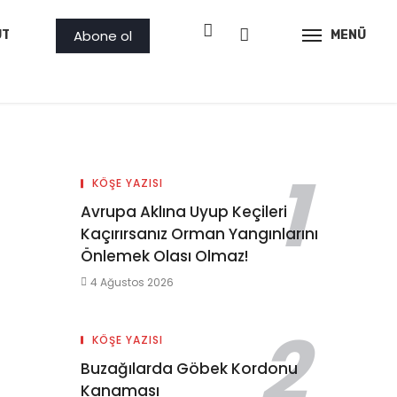
Abone ol
ÜTLER
PROJE
AMBAR
GÖRSEL
MENÜ
İLAN
KÖŞE YAZISI
Avrupa Aklına Uyup Keçileri
Kaçırırsanız Orman Yangınlarını
Önlemek Olası Olmaz!
4 Ağustos 2026
KÖŞE YAZISI
Buzağılarda Göbek Kordonu
Kanaması