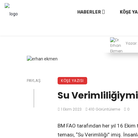
HABERLER
KÖŞE YA
Yazar:
KÖŞE YAZISI
PAYLAŞ
Su Verimliliğiym
1 Ekim 2023
410 Görüntüleme
0
BM FAO tarafından her yıl 16 Ekim t
teması, “Su Verimliliği” imiş. İnsanl