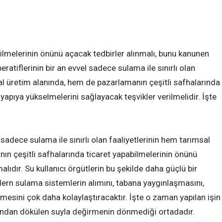
abilmelerinin önünü açacak tedbirler alınmalı, bunu kanunen
atiflerinin bir an evvel sadece sulama ile sınırlı olan
sal üretim alanında, hem de pazarlamanın çeşitli safhalarında
yapıya yükselmelerini sağlayacak teşvikler verilmelidir. İşte
n sadece sulama ile sınırlı olan faaliyetlerinin hem tarımsal
ın çeşitli safhalarında ticaret yapabilmelerinin önünü
alıdır. Su kullanıcı örgütlerin bu şekilde daha güçlü bir
rn sulama sistemlerin alımını, tabana yaygınlaşmasını,
şmesini çok daha kolaylaştıracaktır. İşte o zaman yapılan işin
afından dökülen suyla değirmenin dönmediği ortadadır.