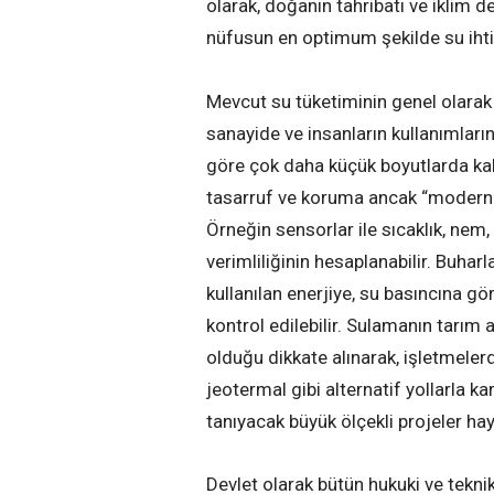
olarak, doğanın tahribatı ve iklim d
nüfusun en optimum şekilde su ihtiy
Mevcut su tüketiminin genel olarak %
sanayide ve insanların kullanımlarınd
göre çok daha küçük boyutlarda ka
tasarruf ve koruma ancak “modern ta
Örneğin sensorlar ile sıcaklık, nem,
verimliliğinin hesaplanabilir. Buha
kullanılan enerjiye, su basıncına gö
kontrol edilebilir. Sulamanın tarım a
olduğu dikkate alınarak, işletmelerd
jeotermal gibi alternatif yollarla k
tanıyacak büyük ölçekli projeler haya
Devlet olarak bütün hukuki ve teknik