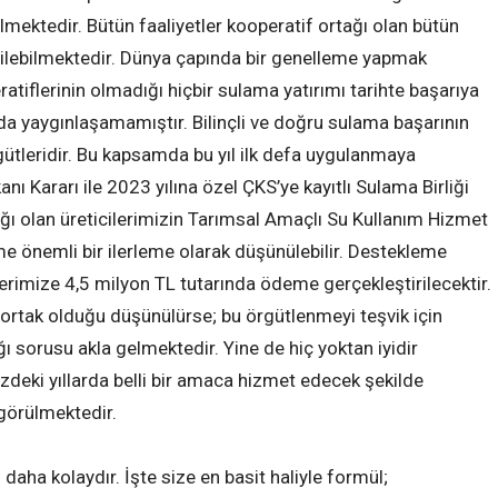
bilmektedir. Bütün faaliyetler kooperatif ortağı olan bütün
etilebilmektedir. Dünya çapında bir genelleme yapmak
tiflerinin olmadığı hiçbir sulama yatırımı tarihte başarıya
da yaygınlaşamamıştır. Bilinçli ve doğru sulama başarının
rgütleridir. Bu kapsamda bu yıl ilk defa uygulanmaya
ı Kararı ile 2023 yılına özel ÇKS’ye kayıtlı Sulama Birliği
ğı olan üreticilerimizin Tarımsal Amaçlı Su Kullanım Hizmet
 önemli bir ilerleme olarak düşünülebilir. Destekleme
erimize 4,5 milyon TL tutarında ödeme gerçekleştirilecektir.
/ortak olduğu düşünülürse; bu örgütlenmeyi teşvik için
ı sorusu akla gelmektedir. Yine de hiç yoktan iyidir
deki yıllarda belli bir amaca hizmet edecek şekilde
 görülmektedir.
aha kolaydır. İşte size en basit haliyle formül;