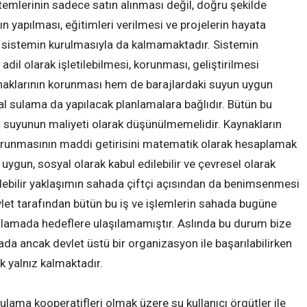
emlerinin sadece satın alınması değil, doğru şekilde
ın yapılması, eğitimleri verilmesi ve projelerin hayata
İş sistemin kurulmasıyla da kalmamaktadır. Sistemin
dil olarak işletilebilmesi, korunması, geliştirilmesi
naklarının korunması hem de barajlardaki suyun uygun
sal sulama da yapılacak planlamalara bağlıdır. Bütün bu
ma suyunun maliyeti olarak düşünülmemelidir. Kaynakların
 korunmasının maddi getirisini matematik olarak hesaplamak
gun, sosyal olarak kabul edilebilir ve çevresel olarak
ebilir yaklaşımın sahada çiftçi açısından da benimsenmesi
et tarafından bütün bu iş ve işlemlerin sahada bugüne
ulamada hedeflere ulaşılamamıştır. Aslında bu durum bize
hada ancak devlet üstü bir organizasyon ile başarılabilirken
k yalnız kalmaktadır.
lama kooperatifleri olmak üzere su kullanıcı örgütler ile