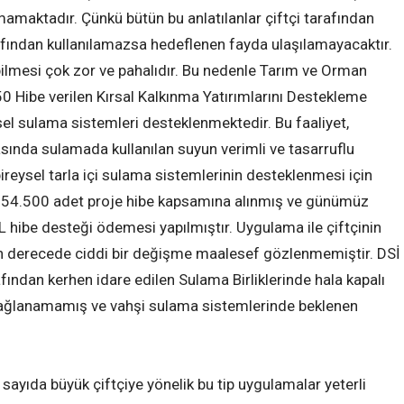
amaktadır. Çünkü bütün bu anlatılanlar çiftçi tarafından
arafından kullanılamazsa hedeflenen fayda ulaşılamayacaktır.
abilmesi çok zor ve pahalıdır. Bu nedenle Tarım ve Orman
0 Hibe verilen Kırsal Kalkınma Yatırımlarını Destekleme
l sulama sistemleri desteklenmektedir. Bu faaliyet,
asında sulamada kullanılan suyun verimli ve tasarruflu
reysel tarla içi sulama sistemlerinin desteklenmesi için
 54.500 adet proje hibe kapsamına alınmış ve günümüz
L hibe desteği ödemesi yapılmıştır. Uygulama ile çiftçinin
en derecede ciddi bir değişme maalesef gözlenmemiştir. DSİ
afından kerhen idare edilen Sulama Birliklerinde hala kapalı
sağlanamamış ve vahşi sulama sistemlerinde beklenen
sayıda büyük çiftçiye yönelik bu tip uygulamalar yeterli